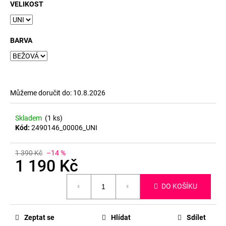
č
VELIKOST
u
j
e
BARVA
m
e
Můžeme doručit do:
10.8.2026
Skladem
(1 ks)
Kód:
2490146_00006_UNI
1 390 Kč
–14 %
1 190 Kč
Měrná
DO KOŠÍKU
cena:
Zeptat se
Hlídat
Sdílet