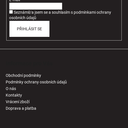
t
í
Seznámil/a jsem se a souhlasím
s
podmínkami ochrany
osobních údajů
PŘIHLÁSIT SE
Informace pro Vás
Obchodní podmínky
Podmínky ochrany osobních údajů
O nás
Kontakty
Vrácení zboží
Doprava a platba