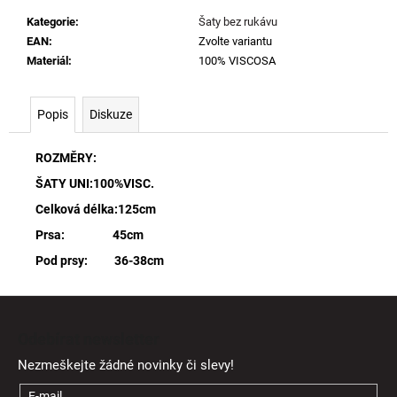
Kategorie
:
Šaty bez rukávu
EAN
:
Zvolte variantu
Materiál
:
100% VISCOSA
Popis
Diskuze
ROZMĚRY:
ŠATY UNI:100%VISC.
Celková délka:125cm
Prsa: 45cm
Pod prsy: 36-38cm
Z
á
Odebírat newsletter
p
Nezmeškejte žádné novinky či slevy!
a
E-mail