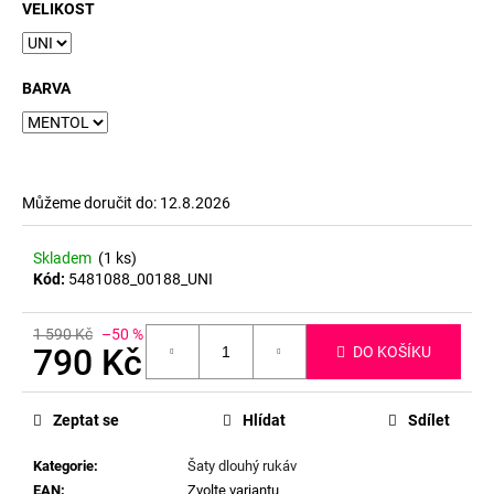
č
VELIKOST
u
j
e
BARVA
m
e
Můžeme doručit do:
12.8.2026
Skladem
(1 ks)
Kód:
5481088_00188_UNI
1 590 Kč
–50 %
790 Kč
DO KOŠÍKU
Měrná
cena:
Zeptat se
Hlídat
Sdílet
Kategorie
:
Šaty dlouhý rukáv
EAN
:
Zvolte variantu