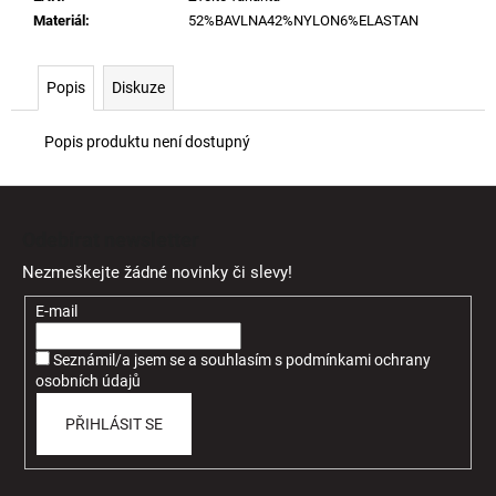
Materiál
:
52%BAVLNA42%NYLON6%ELASTAN
Popis
Diskuze
Popis produktu není dostupný
Z
á
Odebírat newsletter
p
Nezmeškejte žádné novinky či slevy!
a
t
E-mail
í
Seznámil/a jsem se a souhlasím
s
podmínkami ochrany
osobních údajů
PŘIHLÁSIT SE