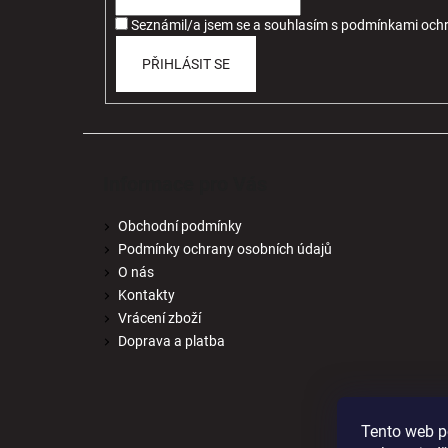
í
Seznámil/a jsem se a souhlasím
s
podmínkami ochr
PŘIHLÁSIT SE
Informace pro Vás
Obchodní podmínky
Podmínky ochrany osobních údajů
O nás
Kontakty
Vrácení zboží
Doprava a platba
Tento web p