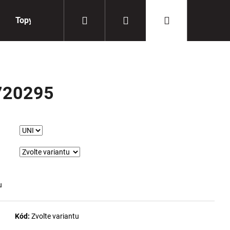
Hledat
Přihlášení
Nákupní
Topy
Doplňky
košík
720295
u
Kód:
Zvolte variantu