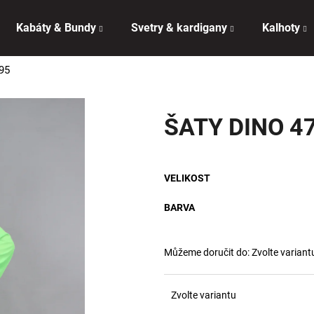
Kabáty & Bundy
Svetry & kardigany
Kalhoty
95
Co potřebujete najít?
ŠATY DINO 4
HLEDAT
VELIKOST
Doporučujeme
BARVA
Můžeme doručit do:
Zvolte variant
Zvolte variantu