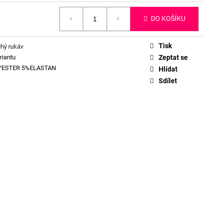
DO KOŠÍKU
Tisk
uhý rukáv
riantu
Zeptat se
YESTER 5%ELASTAN
Hlídat
Sdílet