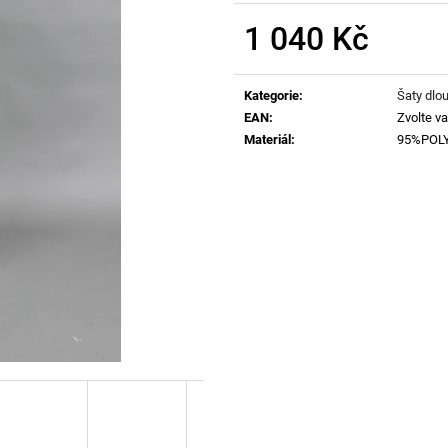
1 040 Kč
Měrná
cena:
Kategorie
:
Šaty dlo
EAN
:
Zvolte va
Materiál
:
95%POL