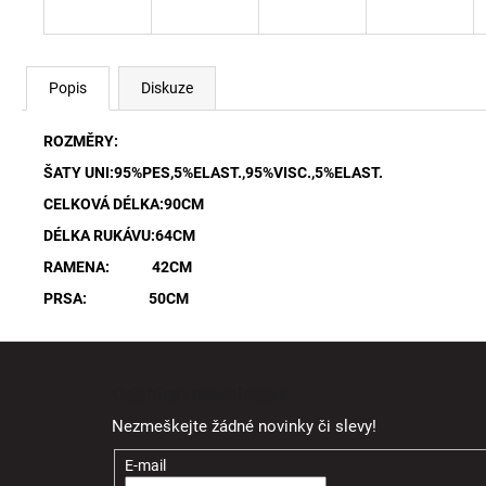
Popis
Diskuze
ROZMĚRY:
ŠATY UNI:95%PES,5%ELAST.,95%VISC.,5%ELAST.
CELKOVÁ DÉLKA:90CM
DÉLKA RUKÁVU:64CM
RAMENA: 42CM
PRSA: 50CM
Z
á
Odebírat newsletter
p
Nezmeškejte žádné novinky či slevy!
a
t
E-mail