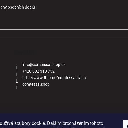
any osobních údajů
Kontakt
info
@
comtessa-shop.cz
+420 602 310 752
http://www.fb.com/comtessapraha
comtessa.shop
Naše obchody
oužívá soubory cookie. Dalším procházením tohoto