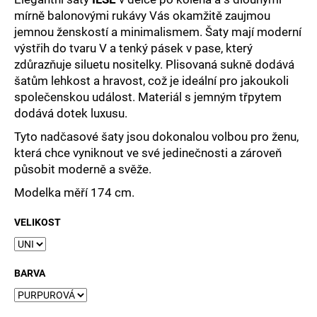
č
mírně balonovými rukávy Vás okamžitě zaujmou
u
jemnou ženskostí a minimalismem. Šaty mají moderní
j
e
výstřih do tvaru V a tenký pásek v pase, který
m
zdůrazňuje siluetu nositelky. Plisovaná sukně dodává
e
šatům lehkost a hravost, což je ideální pro jakoukoli
společenskou událost. Materiál s jemným třpytem
dodává dotek luxusu.
Tyto nadčasové šaty jsou dokonalou volbou pro ženu,
která chce vyniknout ve své jedinečnosti a zároveň
působit moderně a svěže.
Modelka měří 174 cm.
VELIKOST
BARVA