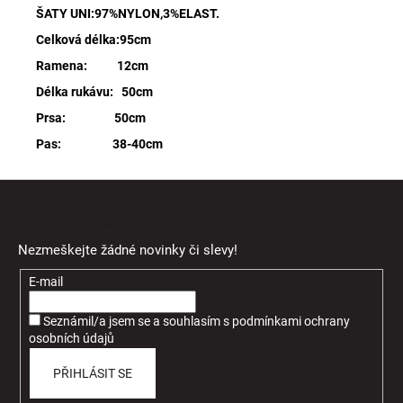
ŠATY UNI:97%NYLON,3%ELAST.
Celková délka:95cm
Ramena: 12cm
Délka rukávu: 50cm
Prsa: 50cm
Pas: 38-40cm
Z
á
Odebírat newsletter
p
Nezmeškejte žádné novinky či slevy!
a
t
E-mail
í
Seznámil/a jsem se a souhlasím
s
podmínkami ochrany
osobních údajů
PŘIHLÁSIT SE