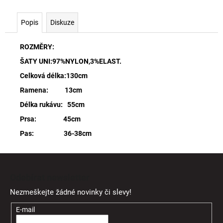
Popis
Diskuze
ROZMĚRY:
ŠATY UNI:97%NYLON,3%ELAST.
Celková délka:130cm
Ramena: 13cm
Délka rukávu: 55cm
Prsa: 45cm
Pas: 36-38cm
Z
á
Odebírat newsletter
p
Nezmeškejte žádné novinky či slevy!
a
t
E-mail