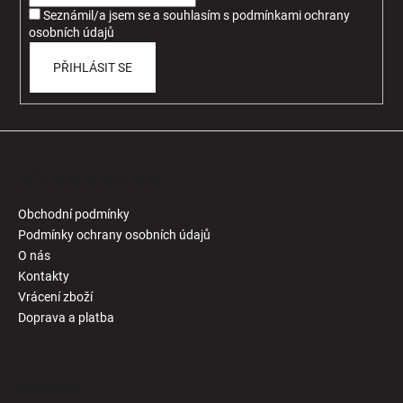
í
Seznámil/a jsem se a souhlasím
s
podmínkami ochrany
osobních údajů
PŘIHLÁSIT SE
Informace pro Vás
Obchodní podmínky
Podmínky ochrany osobních údajů
O nás
Kontakty
Vrácení zboží
Doprava a platba
Kontakt