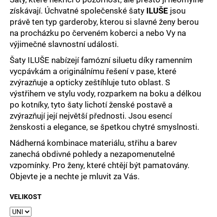
č
získávají. Úchvatné společenské šaty
ILUŠE
jsou
u
právě ten typ garderoby, kterou si slavné ženy berou
j
e
na procházku po červeném koberci a nebo Vy na
m
výjimečné slavnostní události.
e
Šaty ILUŠE nabízejí famózní siluetu díky ramenním
vycpávkám a originálnímu řešení v pase, které
zvýrazňuje a opticky zeštíhluje tuto oblast. S
výstřihem ve stylu vody, rozparkem na boku a délkou
po kotníky, tyto šaty lichotí ženské postavě a
zvýrazňují její největší přednosti. Jsou esencí
ženskosti a elegance, se špetkou chytré smyslnosti.
Nádherná kombinace materiálu, střihu a barev
zanechá obdivné pohledy a nezapomenutelné
vzpomínky.
Pro ženy, které chtějí být pamatovány.
Objevte je a nechte je mluvit za Vás.
VELIKOST