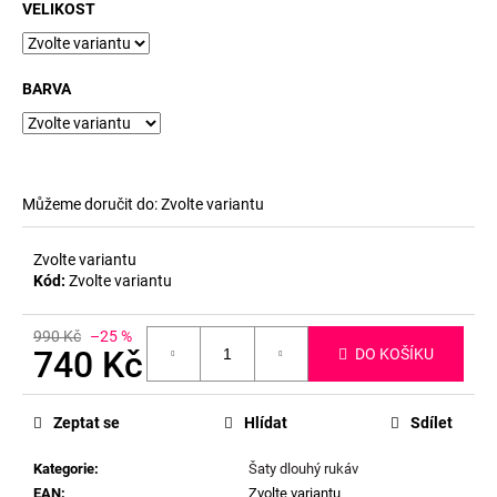
č
VELIKOST
u
j
e
BARVA
m
e
Můžeme doručit do:
Zvolte variantu
Zvolte variantu
Kód:
Zvolte variantu
990 Kč
–25 %
740 Kč
DO KOŠÍKU
Měrná
cena:
Zeptat se
Hlídat
Sdílet
Kategorie
:
Šaty dlouhý rukáv
EAN
:
Zvolte variantu