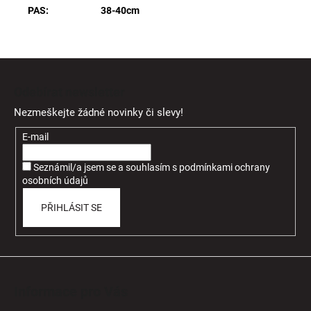
PAS: 38-40cm
Z
á
Odebírat newsletter
p
Nezmeškejte žádné novinky či slevy!
a
t
E-mail
í
Seznámil/a jsem se a souhlasím
s
podmínkami ochrany
osobních údajů
PŘIHLÁSIT SE
Informace pro Vás