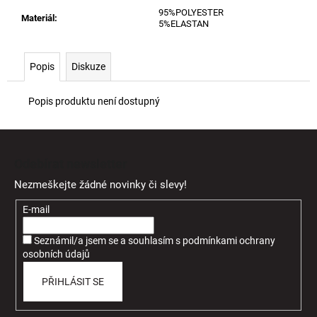
95%POLYESTER
Materiál
:
5%ELASTAN
Popis
Diskuze
Popis produktu není dostupný
Z
á
Odebírat newsletter
p
Nezmeškejte žádné novinky či slevy!
a
t
E-mail
í
Seznámil/a jsem se a souhlasím
s
podmínkami ochrany
osobních údajů
PŘIHLÁSIT SE