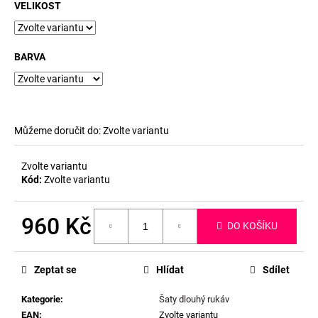
č
VELIKOST
u
j
e
BARVA
m
e
Můžeme doručit do:
Zvolte variantu
Zvolte variantu
Kód:
Zvolte variantu
960 Kč
DO KOŠÍKU
Měrná
cena:
Zeptat se
Hlídat
Sdílet
Kategorie
:
Šaty dlouhý rukáv
EAN
:
Zvolte variantu