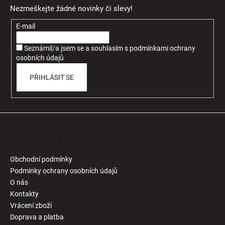
p
Nezmeškejte žádné novinky či slevy!
a
t
E-mail
í
Seznámil/a jsem se a souhlasím
s
podmínkami ochrany
osobních údajů
PŘIHLÁSIT SE
Informace pro Vás
Obchodní podmínky
Podmínky ochrany osobních údajů
O nás
Kontakty
Vrácení zboží
Doprava a platba