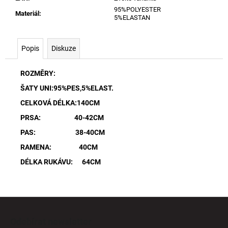
95%POLYESTER
Materiál
:
5%ELASTAN
Popis
Diskuze
ROZMĚRY:
ŠATY UNI:95%PES,5%ELAST.
CELKOVÁ DÉLKA:140CM
PRSA: 40-42CM
PAS: 38-40CM
RAMENA: 40CM
DÉLKA RUKÁVU: 64CM
Z
á
Odebírat newsletter