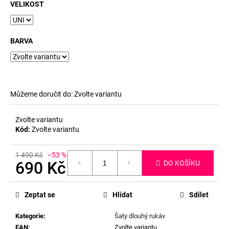
č
VELIKOST
u
j
e
BARVA
m
e
Můžeme doručit do:
Zvolte variantu
Zvolte variantu
Kód:
Zvolte variantu
1 490 Kč
–53 %
690 Kč
DO KOŠÍKU
Měrná
cena:
Zeptat se
Hlídat
Sdílet
Kategorie
:
Šaty dlouhý rukáv
EAN
:
Zvolte variantu