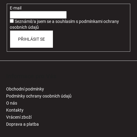
a
t
E-mail
í
Seznámil/a jsem se a souhlasím
s
podmínkami ochrany
osobních údajů
PŘIHLÁSIT SE
Informace pro Vás
Obchodní podmínky
Podmínky ochrany osobních údajů
O nás
Kontakty
Vrácení zboží
Doprava a platba