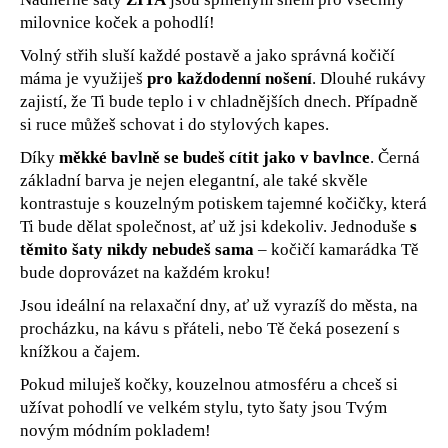
č
milovnice koček a pohodlí!
u
j
Volný střih sluší každé postavě a jako správná kočičí
e
máma je využiješ
pro každodenní nošení
. Dlouhé rukávy
m
zajistí, že Ti bude teplo i v chladnějších dnech. Případně
e
si ruce můžeš schovat i do stylových kapes.
Díky
měkké bavlně se budeš cítit jako v bavlnce
. Černá
základní barva je nejen elegantní, ale také skvěle
kontrastuje s kouzelným potiskem tajemné kočičky, která
Ti bude dělat společnost, ať už jsi kdekoliv. Jednoduše
s
těmito šaty nikdy nebudeš sama
– kočičí kamarádka Tě
bude doprovázet na každém kroku!
Jsou ideální na relaxační dny, ať už vyrazíš do města, na
procházku, na kávu s přáteli, nebo Tě čeká posezení s
knížkou a čajem.
Pokud miluješ kočky, kouzelnou atmosféru a chceš si
užívat pohodlí ve velkém stylu, tyto šaty jsou Tvým
novým módním pokladem!