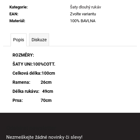
Kategorie
:
Šaty dlouhý rukáv
EAN
:
Zvolte variantu
Materiál
:
100% BAVLNA
Popis
Diskuze
ROZMĚRY:
ŠATY UNI:100%COTT.
Celková délka:100cm
Ramena: 26cm
Délka rukávu: 49cm
Prsa: 70cm
Z
á
Odebírat newsletter
p
Nezmeškejte žádné novinky či slevy!