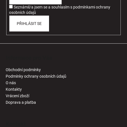
í
Seznámil/a jsem se a souhlasím
s
podmínkami ochrany
osobních údajů
PŘIHLÁSIT SE
Informace pro Vás
Obchodní podmínky
Podmínky ochrany osobních údajů
O nás
Kontakty
Vrácení zboží
Doprava a platba
Kontakt