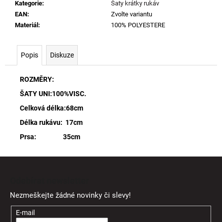
Kategorie
:
Šaty krátky rukáv
EAN
:
Zvolte variantu
Materiál
:
100% POLYESTERE
Popis
Diskuze
ROZMĚRY:
ŠATY UNI:100%VISC.
Celková délka:68cm
Délka rukávu: 17cm
Prsa: 35cm
Z
á
Odebírat newsletter
p
Nezmeškejte žádné novinky či slevy!
a
t
E-mail