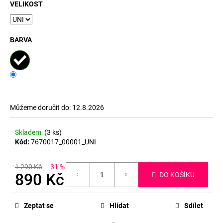
č
VELIKOST
u
j
e
BARVA
m
e
Můžeme doručit do:
12.8.2026
Skladem
(3 ks)
Kód:
7670017_00001_UNI
1 290 Kč
–31 %
890 Kč
DO KOŠÍKU
Měrná
cena:
Zeptat se
Hlídat
Sdílet