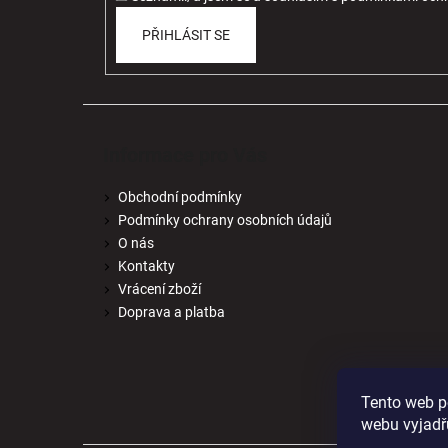
PŘIHLÁSIT SE
Informace pro Vás
Obchodní podmínky
Podmínky ochrany osobních údajů
O nás
Kontakty
Vrácení zboží
Doprava a platba
Tento web p
webu vyjadřu