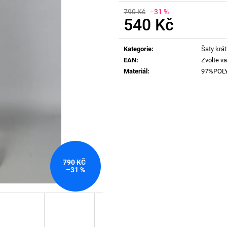
790 Kč
–31 %
540 Kč
Měrná
cena:
Kategorie
:
Šaty krá
EAN
:
Zvolte va
Materiál
:
97%POL
790 KČ
–31 %