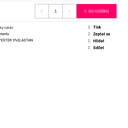
DO KOŠÍKU
Tisk
tky rukáv
riantu
Zeptat se
YESTER 3%ELASTAN
Hlídat
Sdílet