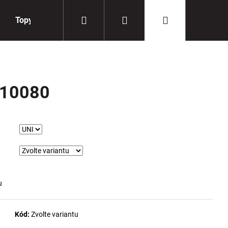
Hledat
Přihlášení
Nákupní
Topy
Doplňky
košík
710080
u
Kód:
Zvolte variantu