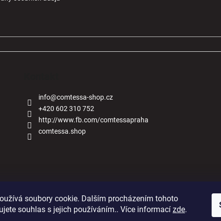
Kontakt
info
@
comtessa-shop.cz
+420 602 310 752
http://www.fb.com/comtessapraha
comtessa.shop
Naše obchody
oužívá soubory cookie. Dalším procházením tohoto
jete souhlas s jejich používáním.. Více informací
zde
.