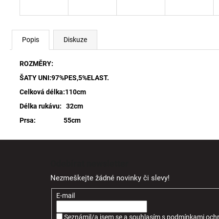
Popis
Diskuze
ROZMĚRY:
ŠATY UNI:97%PES,5%ELAST.
Celková délka:110cm
Délka rukávu: 32cm
Prsa: 55cm
Z
á
Odebírat newsletter
p
Nezmeškejte žádné novinky či slevy!
a
t
E-mail
í
Seznámil/a jsem se a souhlasím
s
podmínkami ochr