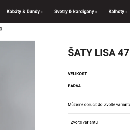
Kabáty & Bundy
Svetry & kardigany
Kalhoty
0
Co potřebujete najít?
ŠATY LISA 4
HLEDAT
VELIKOST
Doporučujeme
BARVA
Můžeme doručit do:
Zvolte variant
Zvolte variantu