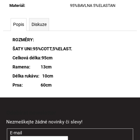
Materiál
:
95%BAVLNA 5%ELASTAN
Popis
Diskuze
ROZMĚRY:
ŠATY UNI:95%COTT,5%ELAST.
Celková délka:95cm
Ramena: 13cm
Délka rukávu: 10cm
Prsa: 60cm
Z
á
Odebírat newsletter
p
Nezmeškejte žádné novinky či slevy!
a
t
E-mail