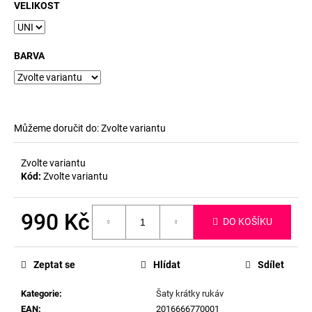
č
VELIKOST
u
j
e
BARVA
m
e
Můžeme doručit do:
Zvolte variantu
Zvolte variantu
Kód:
Zvolte variantu
990 Kč
DO KOŠÍKU
Měrná
cena:
Zeptat se
Hlídat
Sdílet
Kategorie
:
Šaty krátky rukáv
EAN
:
2016666770001