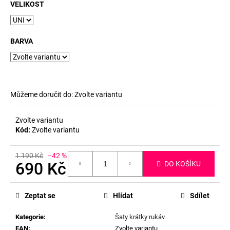
č
VELIKOST
u
j
e
BARVA
m
e
Můžeme doručit do:
Zvolte variantu
Zvolte variantu
Kód:
Zvolte variantu
1 190 Kč
–42 %
690 Kč
DO KOŠÍKU
Měrná
cena:
Zeptat se
Hlídat
Sdílet
Kategorie
:
Šaty krátky rukáv
EAN
:
Zvolte variantu