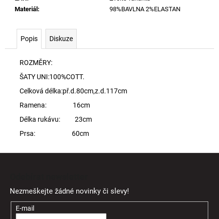
Materiál
:
98%BAVLNA 2%ELASTAN
Popis
Diskuze
ROZMĚRY:
ŠATY UNI:100%COTT.
Celková délka:př.d.80cm,z.d.117cm
Ramena: 16cm
Délka rukávu: 23cm
Prsa: 60cm
Z
á
Odebírat newsletter
p
Nezmeškejte žádné novinky či slevy!
a
t
E-mail