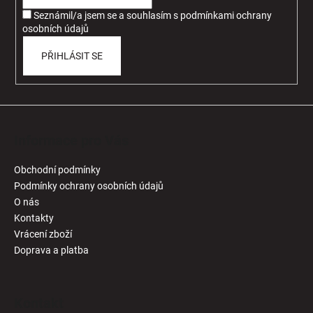
í
Seznámil/a jsem se a souhlasím
s
podmínkami ochrany
osobních údajů
PŘIHLÁSIT SE
Informace pro Vás
Obchodní podmínky
Podmínky ochrany osobních údajů
O nás
Kontakty
Vrácení zboží
Doprava a platba
Kontakt