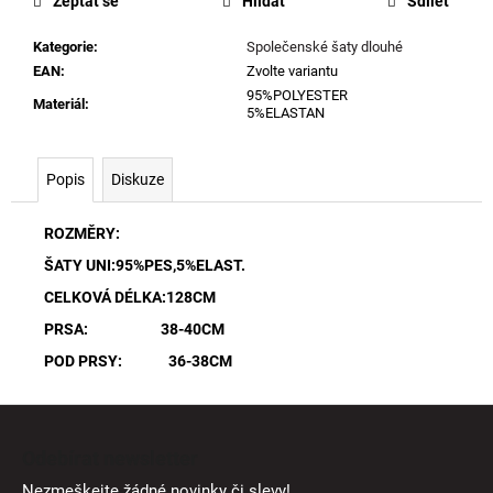
Zeptat se
Hlídat
Sdílet
Kategorie
:
Společenské šaty dlouhé
EAN
:
Zvolte variantu
95%POLYESTER
Materiál
:
5%ELASTAN
Popis
Diskuze
ROZMĚRY:
ŠATY UNI:95%PES,5%ELAST.
CELKOVÁ DÉLKA:128CM
PRSA: 38-40CM
POD PRSY: 36-38CM
Z
á
Odebírat newsletter
p
Nezmeškejte žádné novinky či slevy!