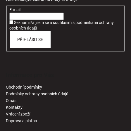
a
t
E-mail
í
Seznámil/a jsem se a souhlasím
s
podmínkami ochrany
osobních údajů
PŘIHLÁSIT SE
Informace pro Vás
Obchodní podmínky
Podmínky ochrany osobních údajů
O nás
Kontakty
Vrácení zboží
Doprava a platba