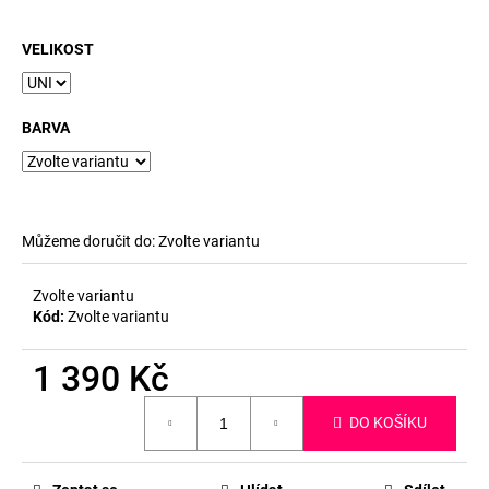
č
u
j
VELIKOST
e
m
e
BARVA
Můžeme doručit do:
Zvolte variantu
Zvolte variantu
Kód:
Zvolte variantu
1 390 Kč
Měrná
DO KOŠÍKU
cena: