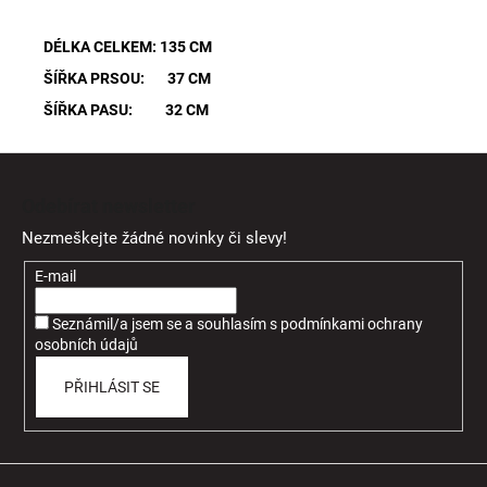
DÉLKA CELKEM: 135 CM
ŠÍŘKA PRSOU: 37 CM
ŠÍŘKA PASU: 32 CM
Z
á
Odebírat newsletter
p
Nezmeškejte žádné novinky či slevy!
a
t
E-mail
í
Seznámil/a jsem se a souhlasím
s
podmínkami ochrany
osobních údajů
PŘIHLÁSIT SE