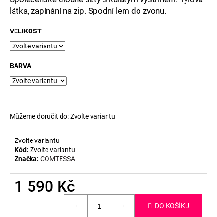
č
látka, zapínání na zip. Spodní lem do zvonu.
u
j
VELIKOST
e
m
e
BARVA
Můžeme doručit do:
Zvolte variantu
Zvolte variantu
Kód:
Zvolte variantu
Značka:
COMTESSA
1 590 Kč
Měrná
DO KOŠÍKU
cena: