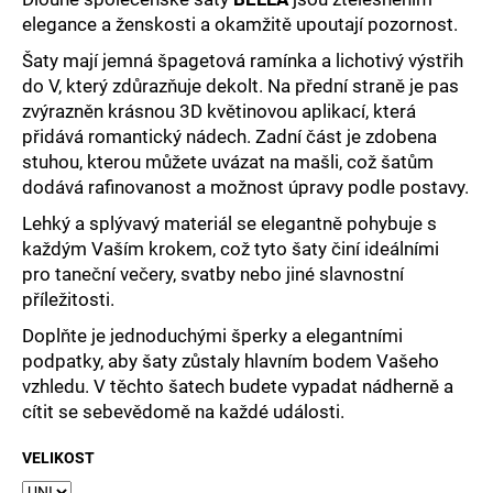
č
elegance a ženskosti a okamžitě upoutají pozornost.
u
j
Šaty mají jemná špagetová ramínka a lichotivý výstřih
e
do V, který zdůrazňuje dekolt. Na přední straně je pas
m
zvýrazněn krásnou 3D květinovou aplikací, která
e
přidává romantický nádech. Zadní část je zdobena
stuhou, kterou můžete uvázat na mašli, což šatům
dodává rafinovanost a možnost úpravy podle postavy.
Lehký a splývavý materiál se elegantně pohybuje s
každým Vaším krokem, což tyto šaty činí ideálními
pro taneční večery, svatby nebo jiné slavnostní
příležitosti.
Doplňte je jednoduchými šperky a elegantními
podpatky, aby šaty zůstaly hlavním bodem Vašeho
vzhledu. V těchto šatech budete vypadat nádherně a
cítit se sebevědomě na každé události.
VELIKOST