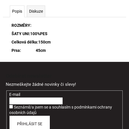
Popis
Diskuze
ROZMĚRY:
ŠATY UNI:100%PES
Celková délka:150cm
Prsa: 45cm
Z
á
Odebírat newsletter
p
Nezmeškejte žádné novinky či slevy!
a
t
E-mail
í
Seznámil/a jsem se a souhlasím
s
podmínkami ochrany
osobních údajů
PŘIHLÁSIT SE