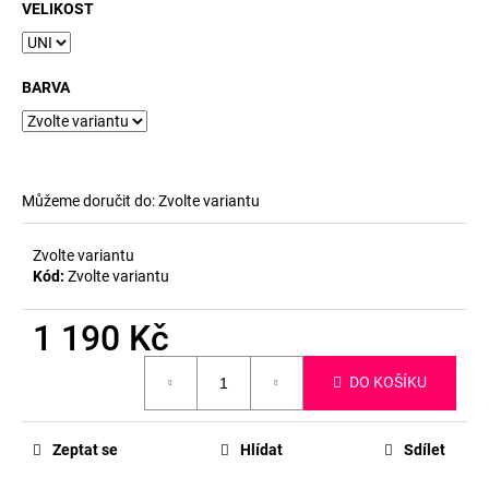
č
VELIKOST
u
j
e
BARVA
m
e
Můžeme doručit do:
Zvolte variantu
Zvolte variantu
Kód:
Zvolte variantu
1 190 Kč
Měrná
DO KOŠÍKU
cena:
Zeptat se
Hlídat
Sdílet