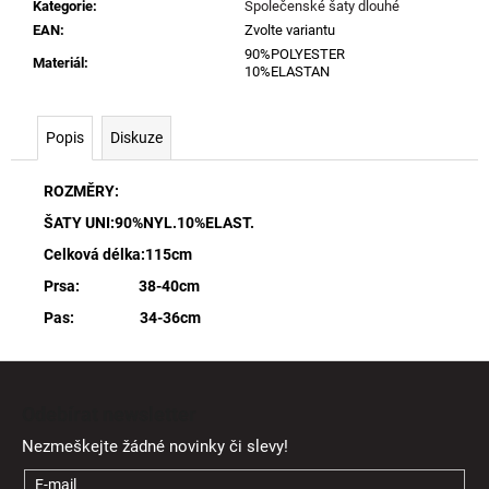
Kategorie
:
Společenské šaty dlouhé
EAN
:
Zvolte variantu
90%POLYESTER
Materiál
:
10%ELASTAN
Popis
Diskuze
ROZMĚRY:
ŠATY UNI:90%NYL.10%ELAST.
Celková délka:115cm
Prsa: 38-40cm
Pas: 34-36cm
Z
á
Odebírat newsletter
p
Nezmeškejte žádné novinky či slevy!
a
t
E-mail