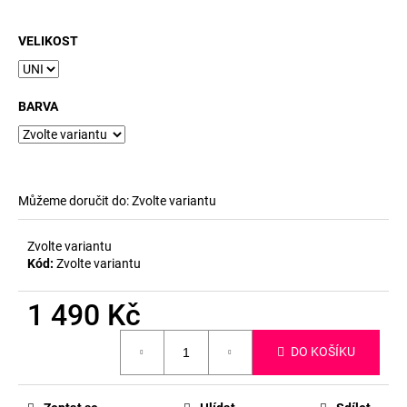
č
u
j
VELIKOST
e
m
e
BARVA
Můžeme doručit do:
Zvolte variantu
Zvolte variantu
Kód:
Zvolte variantu
1 490 Kč
Měrná
DO KOŠÍKU
cena: