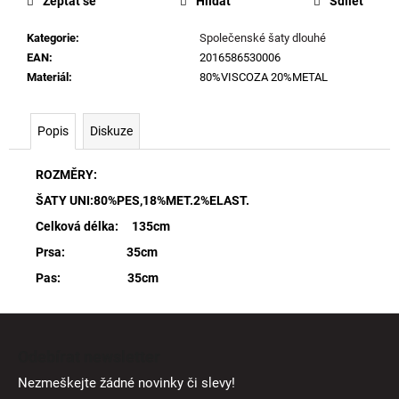
Zeptat se
Hlídat
Sdílet
Kategorie
:
Společenské šaty dlouhé
EAN
:
2016586530006
Materiál
:
80%VISCOZA 20%METAL
Popis
Diskuze
ROZMĚRY:
ŠATY UNI:80%PES,18%MET.2%ELAST.
Celková délka: 135cm
Prsa: 35cm
Pas: 35cm
Z
á
Odebírat newsletter
p
Nezmeškejte žádné novinky či slevy!
a