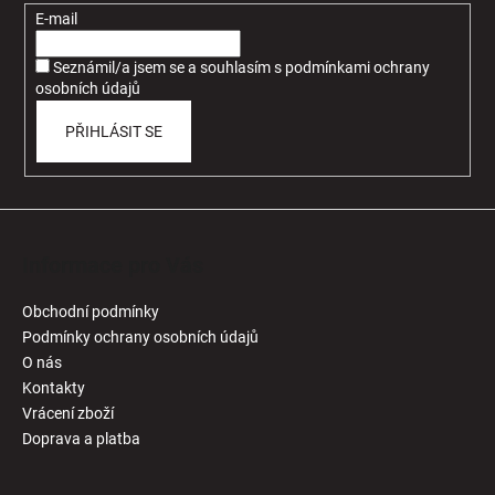
t
E-mail
í
Seznámil/a jsem se a souhlasím
s
podmínkami ochrany
osobních údajů
PŘIHLÁSIT SE
Informace pro Vás
Obchodní podmínky
Podmínky ochrany osobních údajů
O nás
Kontakty
Vrácení zboží
Doprava a platba