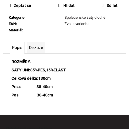
Zeptat se
Hlídat
Sdílet
Kategorie
:
Společenské šaty dlouhé
EAN
:
Zvolte variantu
Materiál
:
Popis
Diskuze
ROZMĚRY:
ŠATY UNI:85%PES,15%ELAST.
Celková délka:130cm
Prsa: 38-40cm
Pas: 38-40cm
Z
á
Odebírat newsletter