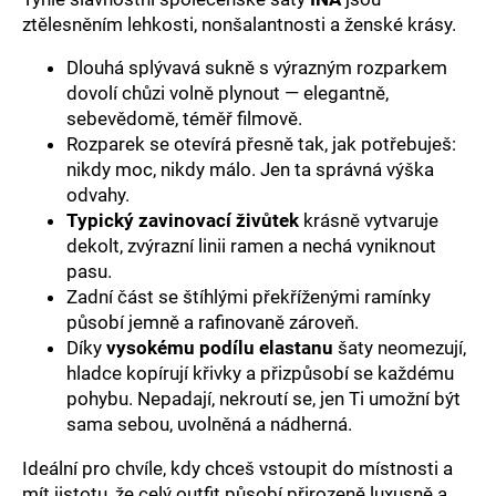
č
ztělesněním lehkosti, nonšalantnosti a ženské krásy.
u
j
Dlouhá splývavá sukně s výrazným rozparkem
e
dovolí chůzi volně plynout — elegantně,
m
sebevědomě, téměř filmově.
e
Rozparek se otevírá přesně tak, jak potřebuješ:
nikdy moc, nikdy málo. Jen ta správná výška
odvahy.
Typický zavinovací živůtek
krásně vytvaruje
dekolt, zvýrazní linii ramen a nechá vyniknout
pasu.
Zadní část se štíhlými překříženými ramínky
působí jemně a rafinovaně zároveň.
Díky
vysokému podílu elastanu
šaty neomezují,
hladce kopírují křivky a přizpůsobí se každému
pohybu. Nepadají, nekroutí se, jen Ti umožní být
sama sebou, uvolněná a nádherná.
Ideální pro chvíle, kdy chceš vstoupit do místnosti a
mít jistotu, že celý outfit působí přirozeně luxusně a