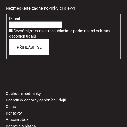
p
Nezmeškejte žádné novinky či slevy!
a
t
E-mail
í
Seznámil/a jsem se a souhlasím
s
podmínkami ochrany
osobních údajů
PŘIHLÁSIT SE
Informace pro Vás
Obchodní podmínky
Podmínky ochrany osobních údajů
O nás
Kontakty
Vrácení zboží
Doprava a platba