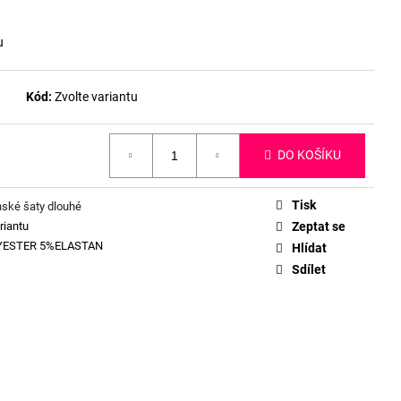
u
Kód:
Zvolte variantu
DO KOŠÍKU
Tisk
ské šaty dlouhé
riantu
Zeptat se
YESTER 5%ELASTAN
Hlídat
Sdílet