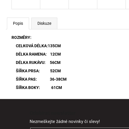
Popis
Diskuze
ROZMĚRY:
CELKOVÁ DÉLKA:135CM
DÉLKA RAMENA: 12CM
DÉLKA RUKÁVU: 56CM
ŠÍŘKA PRSA: 52CM
ŠÍŘKA PAS: 36-38CM
ŠÍŘKA BOKY: 61CM
Z
á
Odebírat newsletter
p
Nezmeškejte žádné novinky či slevy!
a