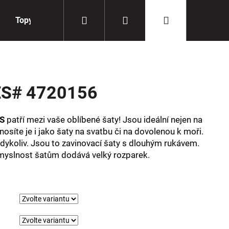
Hledat
Přihlášení
Nákupní
Topy
Doplňky
košík
S# 4720156
S
patří mezi vaše oblíbené šaty! Jsou ideální nejen na
osíte je i jako šaty na svatbu či na dovolenou k moři.
 kdykoliv. Jsou to zavinovací šaty s dlouhým rukávem.
Smyslnost šatům dodává velký rozparek.