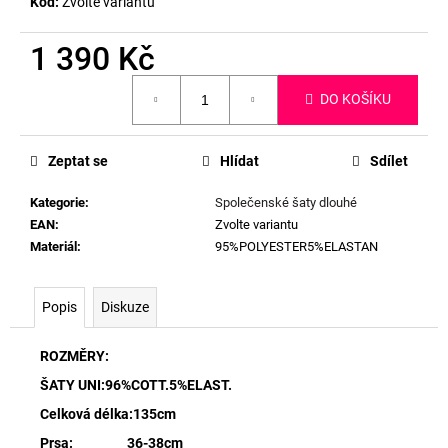
Kód:
Zvolte variantu
1 390 Kč
Měrná
DO KOŠÍKU
cena:
Zeptat se
Hlídat
Sdílet
Kategorie
:
Společenské šaty dlouhé
EAN
:
Zvolte variantu
Materiál
:
95%POLYESTER5%ELASTAN
Popis
Diskuze
ROZMĚRY:
ŠATY UNI:96%COTT.5%ELAST.
Celková délka:135cm
Prsa: 36-38cm