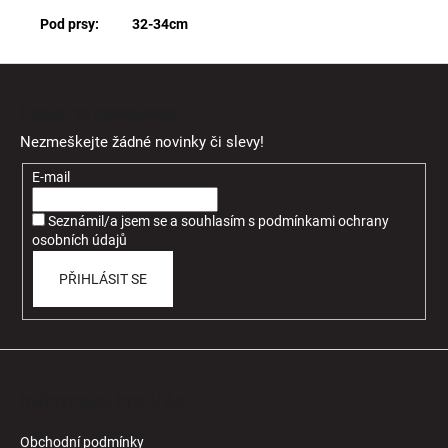
Pod prsy: 32-34cm
Z
á
Odebírat newsletter
p
Nezmeškejte žádné novinky či slevy!
a
t
E-mail
í
Seznámil/a jsem se a souhlasím
s
podmínkami ochrany
osobních údajů
PŘIHLÁSIT SE
Informace pro Vás
Obchodní podmínky