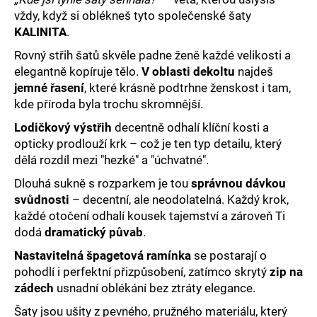
č
vždy, když si oblékneš tyto společenské šaty
u
KALINITA
.
j
e
Rovný střih šatů skvěle padne ženě každé velikosti a
m
elegantně kopíruje tělo.
V oblasti dekoltu
najdeš
e
jemné řasení
, které krásně podtrhne ženskost i tam,
kde příroda byla trochu skromnější.
Lodičkový výstřih
decentně odhalí klíční kosti a
opticky prodlouží krk – což je ten typ detailu, který
dělá rozdíl mezi "hezké" a "úchvatné".
Dlouhá sukně s rozparkem je tou
správnou dávkou
svůdnosti
– decentní, ale neodolatelná. Každý krok,
každé otočení odhalí kousek tajemství a zároveň Ti
dodá
dramatický půvab
.
Nastavitelná špagetová ramínka
se postarají o
pohodlí i perfektní přizpůsobení, zatímco skrytý
zip na
zádech
usnadní oblékání bez ztráty elegance.
Šaty jsou ušity z pevného, pružného materiálu, který