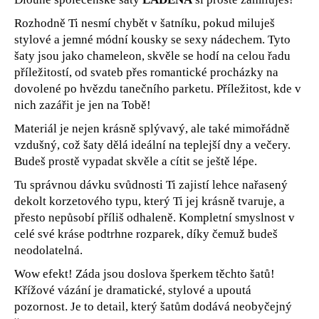
č
u
Rozhodně Ti nesmí chybět v šatníku, pokud miluješ
j
stylové a jemné módní kousky se sexy nádechem. Tyto
e
šaty jsou jako chameleon, skvěle se hodí na celou řadu
m
příležitostí, od svateb přes romantické procházky na
e
dovolené po hvězdu tanečního parketu. Příležitost, kde v
nich zazářit je jen na Tobě!
Materiál je nejen krásně splývavý, ale také mimořádně
vzdušný, což šaty dělá ideální na teplejší dny a večery.
Budeš prostě vypadat skvěle a cítit se ještě lépe.
Tu správnou dávku svůdnosti Ti zajistí lehce nařasený
dekolt korzetového typu, který Ti jej krásně tvaruje, a
přesto nepůsobí příliš odhaleně. Kompletní smyslnost v
celé své kráse podtrhne rozparek, díky čemuž budeš
neodolatelná.
Wow efekt! Záda jsou doslova šperkem těchto šatů!
Křížové vázání je dramatické, stylové a upoutá
pozornost. Je to detail, který šatům dodává neobyčejný