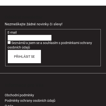
Z
á
Odebírat newsletter
p
Nezmeškejte žádné novinky či slevy!
a
t
E-mail
í
Seznámil/a jsem se a souhlasím
s
podmínkami ochrany
osobních údajů
PŘIHLÁSIT SE
Informace pro Vás
Obchodní podmínky
Podmínky ochrany osobních údajů
O nás