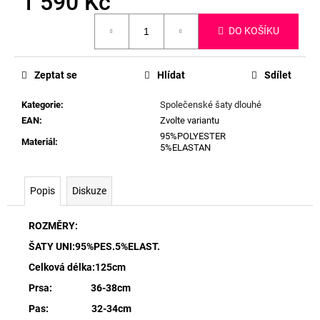
1 590 Kč
Měrná
DO KOŠÍKU
cena:
Zeptat se
Hlídat
Sdílet
Kategorie
:
Společenské šaty dlouhé
EAN
:
Zvolte variantu
95%POLYESTER
Materiál
:
5%ELASTAN
Popis
Diskuze
ROZMĚRY:
ŠATY UNI:95%PES.5%ELAST.
Celková délka:125cm
Prsa: 36-38cm
Pas: 32-34cm