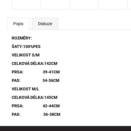
Popis
Diskuze
ROZMĚRY:
ŠATY:100%PES
VELIKOST S/M
CELKOVÁ DÉLKA:142CM
PRSA: 39-41CM
PAS: 34-36CM
VELIKOST M/L
CELKOVÁ DÉLKA:145CM
PRSA: 42-44CM
PAS: 36-38CM
Z