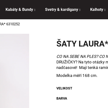
Kabáty & Bundy
Svetry & kardigany
Kalhoty
RA* 6310252
Co potřebujete najít?
ŠATY LAURA*
HLEDAT
CO NA SEBE NA PLES? CO 
DRUŽIČKY? Na tyto otázky 
Doporučujeme
nadčasové! Mají tenká ramínk
Modelka měří 168 cm.
VELIKOST
BARVA