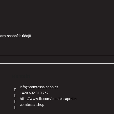
any osobních údajů
Kontakt
info
@
comtessa-shop.cz
+420 602 310 752
http://www.fb.com/comtessapraha
comtessa.shop