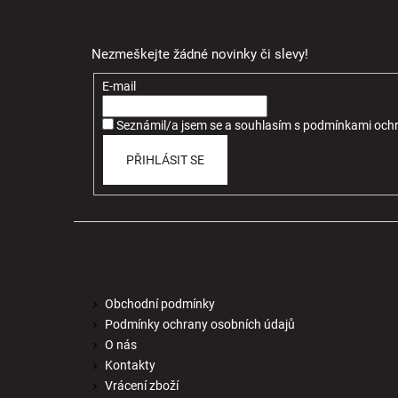
á
Odebírat newsletter
p
Nezmeškejte žádné novinky či slevy!
a
t
E-mail
í
Seznámil/a jsem se a souhlasím
s
podmínkami ochr
PŘIHLÁSIT SE
Informace pro Vás
Obchodní podmínky
Podmínky ochrany osobních údajů
O nás
Kontakty
Vrácení zboží