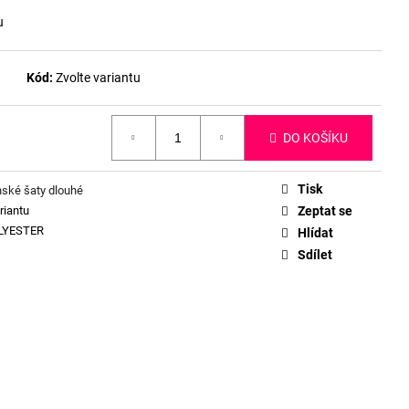
u
Kód:
Zvolte variantu
DO KOŠÍKU
Tisk
ské šaty dlouhé
riantu
Zeptat se
LYESTER
Hlídat
Sdílet