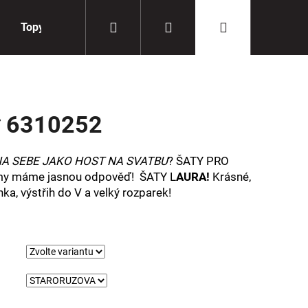
Hledat
Přihlášení
Nákupní
Topy
Doplňky
košík
 6310252
NA SEBE JAKO HOST NA SVATBU
? ŠATY PRO
my máme jasnou odpověď! ŠATY L
AURA!
Krásné,
a, výstřih do V a velký rozparek!