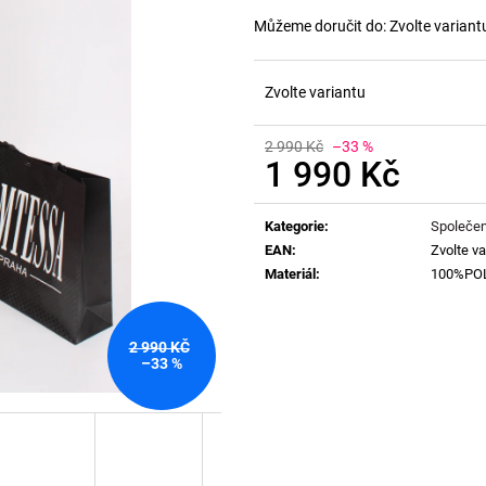
Můžeme doručit do:
Zvolte variant
Zvolte variantu
2 990 Kč
–33 %
1 990 Kč
Měrná
cena:
Kategorie
:
Společen
EAN
:
Zvolte va
Materiál
:
100%PO
2 990 KČ
–33 %