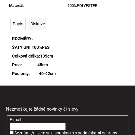
Materiál
:
100%POLYESTER
Popis
Diskuze
ROZMĚRY:
ŠATY UNI:100%PES
Celková délka:135cm
Prsa: 45cm
Pod prsy: 40-42cm
Z
á
Odebírat newsletter
p
Nezmeškejte žádné novinky či slevy!
a
t
E-mail
í
Seznámil/a jsem se a souhlasím
s
podmínkami ochrany