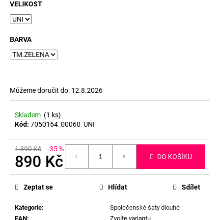
č
VELIKOST
u
j
e
BARVA
m
e
Můžeme doručit do:
12.8.2026
Skladem
(1 ks)
Kód:
7050164_00060_UNI
1 390 Kč
–35 %
890 Kč
DO KOŠÍKU
Měrná
cena:
Zeptat se
Hlídat
Sdílet
Kategorie
:
Společenské šaty dlouhé
EAN
:
Zvolte variantu