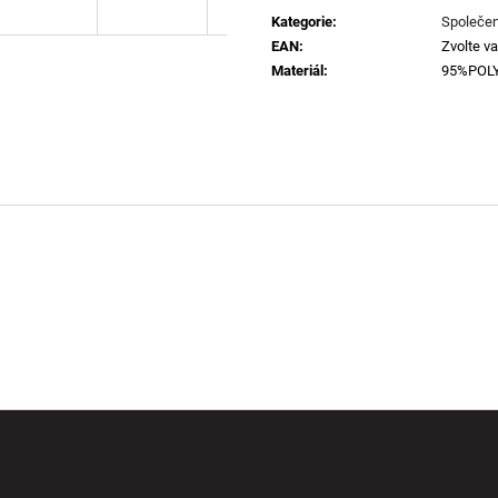
cena:
Kategorie
:
Společen
EAN
:
Zvolte va
Materiál
:
95%POL