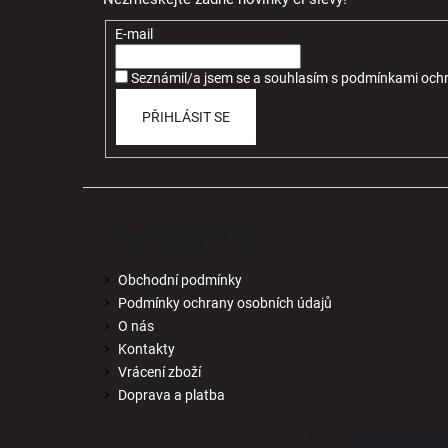
a
t
E-mail
í
Seznámil/a jsem se a souhlasím
s
podmínkami ochr
PŘIHLÁSIT SE
Informace pro Vás
Obchodní podmínky
Podmínky ochrany osobních údajů
O nás
Kontakty
Vrácení zboží
Doprava a platba