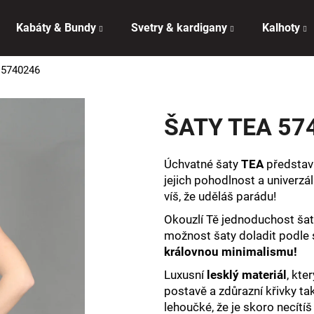
Kabáty & Bundy
Svetry & kardigany
Kalhoty
 5740246
Co potřebujete najít?
ŠATY TEA 57
HLEDAT
Úchvatné šaty
TEA
představu
jejich pohodlnost a univerzál
Doporučujeme
víš, že uděláš parádu!
Okouzlí Tě jednoduchost šat
možnost šaty doladit podle se
královnou minimalismu!
Luxusní
lesklý materiál
, kte
postavě a zdůrazní křivky tak
lehoučké, že je skoro necítíš