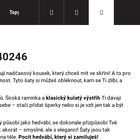
Hledat
Přihlášení
Nákupní
Topy
Doplňky
košík
40246
jí nadčasový kousek, který chceš mít ve skříni! A to pro
nost. Tyto šaty si můžeš obléknout, kam se Ti zlíbí, a
ů. Široká ramínka a
klasický kulatý výstřih
Ti dávají
be – stačí přidat šperky nebo si je vzít jen tak a být
rý působí jako hedvábí, se dokonale přizpůsobí Tvé
 akorát – smyslně, ale s elegancí! Šaty jsou tak
 na těle.
Pocit hedvábí, který si zamiluješ!