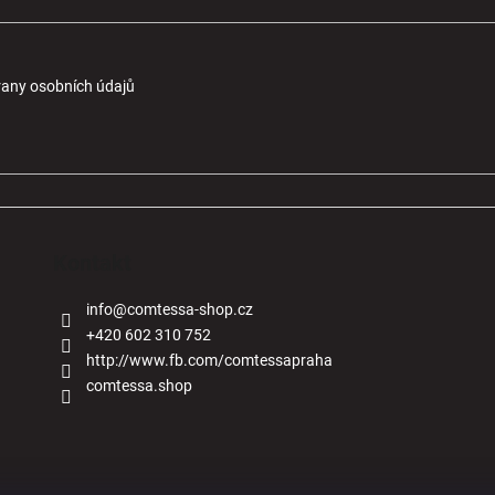
any osobních údajů
Kontakt
info
@
comtessa-shop.cz
+420 602 310 752
http://www.fb.com/comtessapraha
comtessa.shop