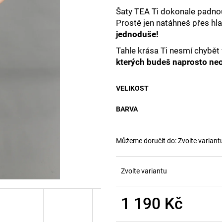
Šaty TEA Ti dokonale padnou
Prostě jen natáhneš přes hla
jednoduše!
Tahle krása Ti nesmí chybět 
kterých budeš naprosto neo
VELIKOST
BARVA
Můžeme doručit do:
Zvolte variant
Zvolte variantu
1 190 Kč
Měrná