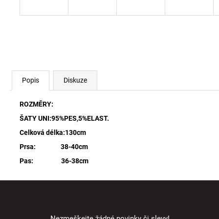
Popis
Diskuze
ROZMĚRY:
ŠATY UNI:95%PES,5%ELAST.
Celková délka:130cm
Prsa: 38-40cm
Pas: 36-38cm
Z
á
Odebírat newsletter
p
Nezmeškejte žádné novinky či slevy!