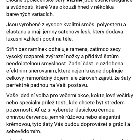
č
a svůdnosti, které Vás okouzlí hned v několika
u
barevných variacích.
j
e
Jsou vyrobené z vysoce kvalitní směsi polyesteru a
m
elastanu a mají jemný saténový lesk, který dodává
e
luxusní vzhled i pocit na těle.
Střih bez ramínek odhaluje ramena, zatímco sexy
vysoký rozparek zvýrazní nožky a přidává šatům
neodolatelnou smyslnost. Zadní část je ozdobena
efektním šněrováním, které nejen krásně doplňuje
celkový mimořádný dojem, ale zároveň zajistí, že šaty
perfektně padnou na Vaši postavu.
Vaše ideální volba pro večerní akce, koktejlové večírky
nebo speciální příležitosti, kde chcete být středem
pozornosti. Ať už si vyberete klasickou černou,
ohnivou červenou, jemně růžovou nebo elegantní
krémovou, tyto šaty Vás budou doprovázet s grácií a
sebevědomím.