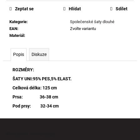
cena:
Zeptat se
Hlídat
Sdílet
Kategorie
:
Společenské šaty dlouhé
EAN
:
Zvolte variantu
Materiál
:
Popis
Diskuze
ROZMĚRY:
ŠATY UNI:95% PES,5% ELAST.
Celková délka: 125 cm
Prsa: 36-38 cm
Pod prsy: 32-34 cm
Z
á
Odebírat newsletter
p