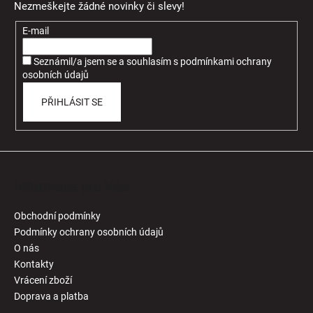
Nezmeškejte žádné novinky či slevy!
a
t
E-mail
í
Seznámil/a jsem se a souhlasím
s
podmínkami ochrany
osobních údajů
PŘIHLÁSIT SE
Informace pro Vás
Obchodní podmínky
Podmínky ochrany osobních údajů
O nás
Kontakty
Vrácení zboží
Doprava a platba