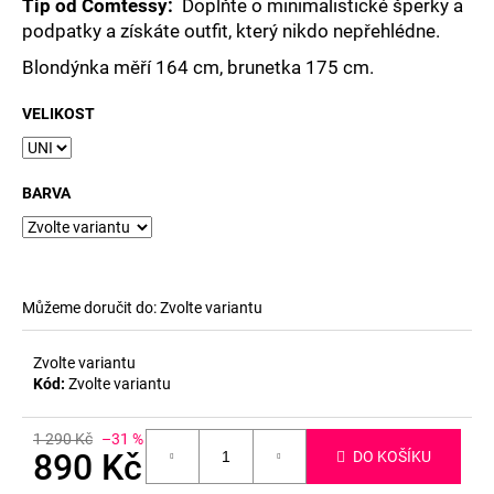
Tip od Comtessy:
Doplňte o minimalistické šperky a
podpatky a získáte outfit, který nikdo nepřehlédne.
Blondýnka měří 164 cm, brunetka 175 cm.
VELIKOST
BARVA
Můžeme doručit do:
Zvolte variantu
Zvolte variantu
Kód:
Zvolte variantu
1 290 Kč
–31 %
890 Kč
DO KOŠÍKU
Měrná