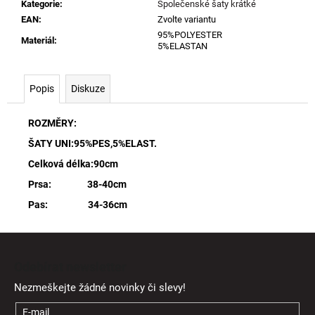
Kategorie
:
Společenské šaty krátké
EAN
:
Zvolte variantu
95%POLYESTER
Materiál
:
5%ELASTAN
Popis
Diskuze
ROZMĚRY:
ŠATY UNI:95%PES,5%ELAST.
Celková délka:90cm
Prsa: 38-40cm
Pas: 34-36cm
Z
á
Odebírat newsletter
p
Nezmeškejte žádné novinky či slevy!
a
t
E-mail