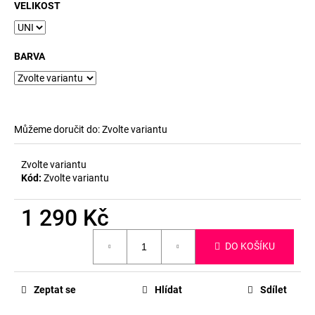
č
VELIKOST
u
j
e
BARVA
m
e
Můžeme doručit do:
Zvolte variantu
Zvolte variantu
Kód:
Zvolte variantu
1 290 Kč
Měrná
DO KOŠÍKU
cena:
Zeptat se
Hlídat
Sdílet