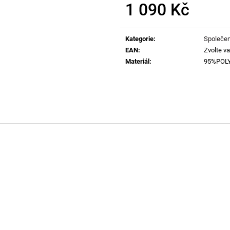
1 090 Kč
Měrná
cena:
Kategorie
:
Společen
EAN
:
Zvolte va
Materiál
:
95%POL