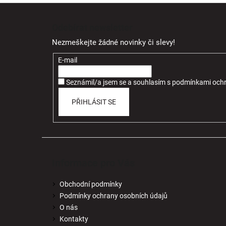
Z
á
Odebírat newsletter
p
Nezmeškejte žádné novinky či slevy!
a
t
E-mail
í
Seznámil/a jsem se a souhlasím
s
podmínkami ochr
PŘIHLÁSIT SE
Informace pro Vás
Obchodní podmínky
Podmínky ochrany osobních údajů
O nás
Kontakty