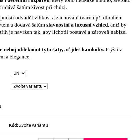
má i
decentní rozparek
, který toho neukáže mnoho, ale zato
přidává šatům živost při chůzi.
pností odvádět vlhkost a zachování tvaru i při dlouhém
pytem a dodává šatům
slavnostní a luxusní vzhled
, aniž by
střih je navržen tak, aby lichotil postavě a zároveň nabízel
e neboj obléknout tyto šaty, ať jdeš kamkoliv.
Prýští z
rm a elegance.
u
Kód:
Zvolte variantu