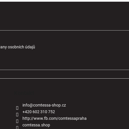
any osobních údajů
Kontakt
info
@
comtessa-shop.cz
+420 602 310 752
http://www.fb.com/comtessapraha
comtessa.shop