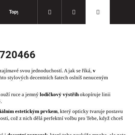
Hledat
Přihlášení
Nákupní
Topy
Doplňky
košík
4720466
zajímavé svou jednoduchostí. A jak se říká,
v
chto stylových decentních šatech oslníš nenuceným
louží ruce a jemný
lodičkový výstřih
okopíruje linii
.
niálním estetickým prvkem
, který opticky tvaruje postavu
sti, což z nich dělá perfektní volbu pro Tebe, když chceš