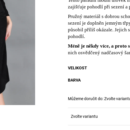
Tento parádní módní úlovek 
zajišťuje pohodlí při sezení a 
Pružný materiál s dobrou scho
sezení je doplněn jemným tř
působil příliš okázale. Jejich 
pohodlí.
Méně je někdy více, a proto s
nich osvědčený nadčasový ša
VELIKOST
BARVA
Můžeme doručit do:
Zvolte variant
Zvolte variantu