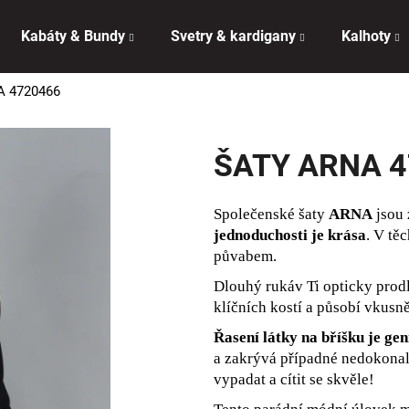
Kabáty & Bundy
Svetry & kardigany
Kalhoty
A 4720466
Co potřebujete najít?
ŠATY ARNA 
HLEDAT
Společenské šaty
ARNA
jsou 
jednoduchosti je krása
. V tě
Doporučujeme
půvabem.
Dlouhý rukáv Ti opticky prod
klíčních kostí a působí vkusně
Řasení látky na bříšku je ge
a zakrývá případné nedokonalo
vypadat a cítit se skvěle!