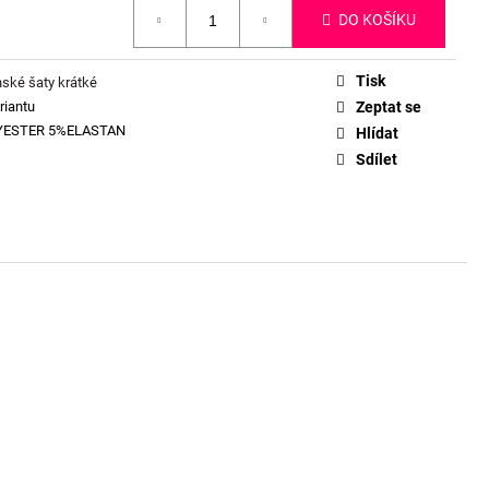
DO KOŠÍKU
Tisk
ské šaty krátké
riantu
Zeptat se
YESTER 5%ELASTAN
Hlídat
Sdílet