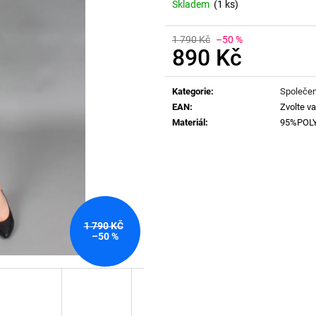
Skladem
(1 ks)
1 790 Kč
–50 %
890 Kč
Měrná
cena:
Kategorie
:
Společen
EAN
:
Zvolte va
Materiál
:
95%POL
1 790 KČ
–50 %