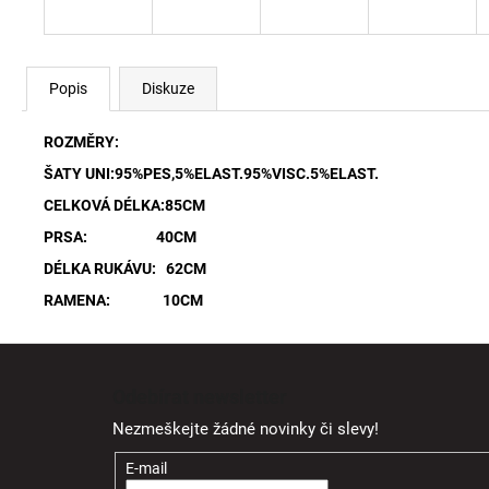
Popis
Diskuze
ROZMĚRY:
ŠATY UNI:95%PES,5%ELAST.95%VISC.5%ELAST.
CELKOVÁ DÉLKA:85CM
PRSA: 40CM
DÉLKA RUKÁVU: 62CM
RAMENA: 10CM
Z
á
Odebírat newsletter
p
Nezmeškejte žádné novinky či slevy!
a
t
E-mail