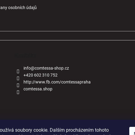
any osobních údajů
Kontakt
info
@
comtessa-shop.cz
+420 602 310 752
http://www.fb.com/comtessapraha
comtessa.shop
Naše obchody
oužívá soubory cookie. Dalším procházením tohoto