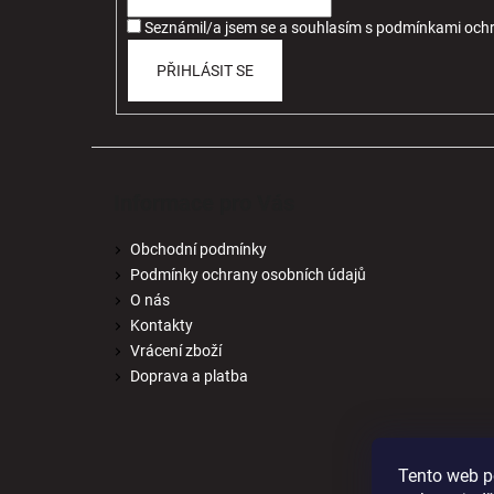
í
Seznámil/a jsem se a souhlasím
s
podmínkami ochr
PŘIHLÁSIT SE
Informace pro Vás
Obchodní podmínky
Podmínky ochrany osobních údajů
O nás
Kontakty
Vrácení zboží
Doprava a platba
Tento web p