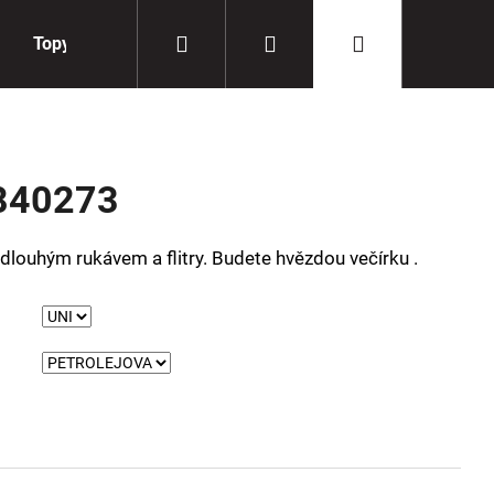
Hledat
Přihlášení
Nákupní
Topy
Doplňky
košík
840273
dlouhým rukávem a flitry. Budete hvězdou večírku .