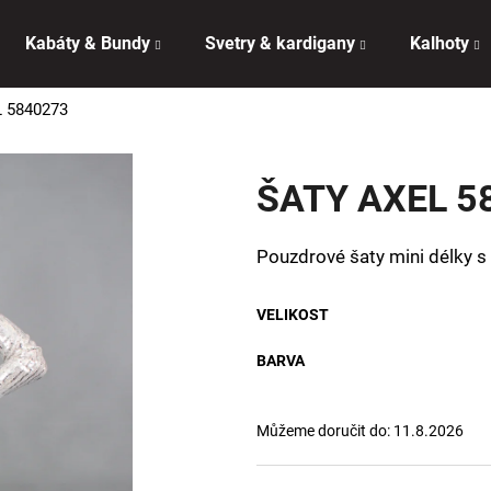
Kabáty & Bundy
Svetry & kardigany
Kalhoty
 5840273
Co potřebujete najít?
ŠATY AXEL 5
HLEDAT
Pouzdrové šaty mini délky s 
Doporučujeme
VELIKOST
BARVA
Můžeme doručit do:
11.8.2026