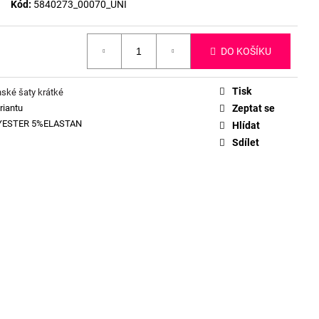
Kód:
5840273_00070_UNI
DO KOŠÍKU
Tisk
ské šaty krátké
riantu
Zeptat se
YESTER 5%ELASTAN
Hlídat
Sdílet