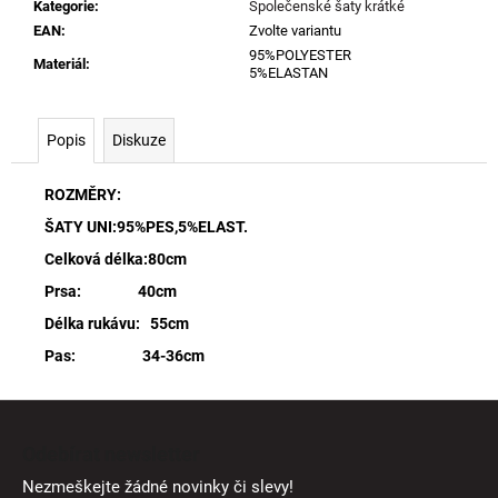
Kategorie
:
Společenské šaty krátké
EAN
:
Zvolte variantu
95%POLYESTER
Materiál
:
5%ELASTAN
Popis
Diskuze
ROZMĚRY:
ŠATY UNI:95%PES,5%ELAST.
Celková délka:80cm
Prsa: 40cm
Délka rukávu: 55cm
Pas: 34-36cm
Z
á
Odebírat newsletter
p
Nezmeškejte žádné novinky či slevy!