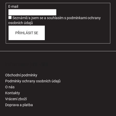
a
t
E-mail
í
Seznámil/a jsem se a souhlasím
s
podmínkami ochrany
osobních údajů
PŘIHLÁSIT SE
Informace pro Vás
Obchodní podmínky
Podmínky ochrany osobních údajů
O nás
Kontakty
Vrácení zboží
Doprava a platba