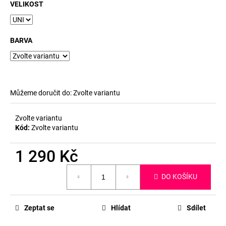
č
VELIKOST
u
j
e
BARVA
m
e
Můžeme doručit do:
Zvolte variantu
Zvolte variantu
Kód:
Zvolte variantu
1 290 Kč
Měrná
DO KOŠÍKU
cena:
Zeptat se
Hlídat
Sdílet