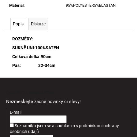
Materiál
:
95%POLYESTER5%ELASTAN
Popis
Diskuze
ROZMĚRY:
SUKNĚ UNI:100%SATEN
Celková délka:90cm
Pas: 32-34cm
Z
á
Odebírat newsletter
p
Nezmeškejte žádné novinky či slevy!
a
t
E-mail
í
Seznámil/a jsem se a souhlasím
s
podmínkami ochrany
osobních údajů