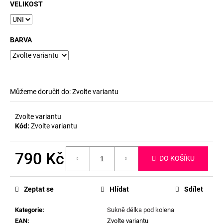
č
VELIKOST
u
j
e
BARVA
m
e
Můžeme doručit do:
Zvolte variantu
Zvolte variantu
Kód:
Zvolte variantu
790 Kč
DO KOŠÍKU
Měrná
cena:
Zeptat se
Hlídat
Sdílet
Kategorie
:
Sukně délka pod kolena
EAN
:
Zvolte variantu