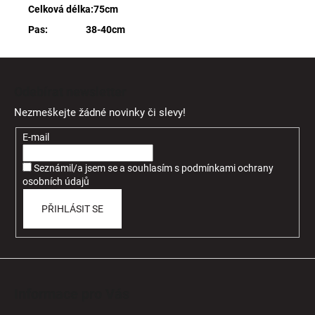
Celková délka:75cm
Pas: 38-40cm
Z
á
Odebírat newsletter
p
Nezmeškejte žádné novinky či slevy!
a
t
E-mail
í
Seznámil/a jsem se a souhlasím
s
podmínkami ochrany
osobních údajů
PŘIHLÁSIT SE
Informace pro Vás