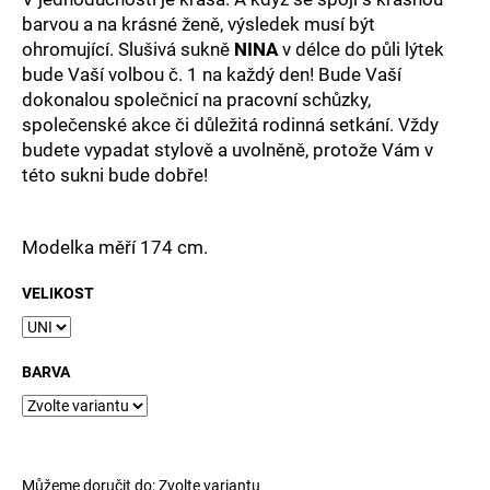
č
barvou a na krásné ženě, výsledek musí být
u
ohromující. Slušivá sukně
NINA
v délce do půli lýtek
j
e
bude Vaší volbou č. 1 na každý den! Bude
Vaší
m
dokonalou společnicí na pracovní schůzky,
e
společenské akce či důležitá rodinná setkání. Vždy
budete vypadat stylově a uvolněně, protože Vám v
této sukni bude dobře!
Modelka měří 174 cm.
VELIKOST
BARVA
Můžeme doručit do:
Zvolte variantu