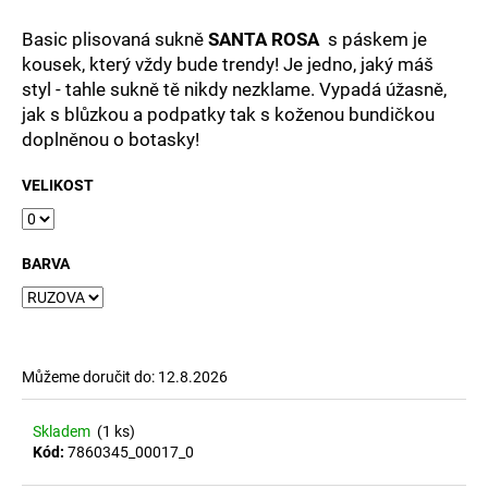
č
u
Basic plisovaná sukně
SANTA ROSA
s páskem je
j
kousek, který vždy bude trendy! Je jedno, jaký máš
e
styl - tahle sukně tě nikdy nezklame. Vypadá úžasně,
m
jak s blůzkou a podpatky tak s koženou bundičkou
e
doplněnou o botasky!
VELIKOST
BARVA
Můžeme doručit do:
12.8.2026
Skladem
(1 ks)
Kód:
7860345_00017_0