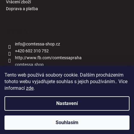
Vrácení zboží
Doprava a platba
Kontakt
info
@
comtessa-shop.cz
+420 602 310 752
http://www.fb.com/comtessapraha
comtessa.shop
Tento web používá soubory cookie. Dalším procházením
tohoto webu vyjadřujete souhlas s jejich používáním.. Více
informací
zde
.
Naše obchody
Nastavení
Vytvořil Shoptet
Souhlasím
Copyright 2026
Comtessa-shop.cz
. Všechna práva vyhrazena.