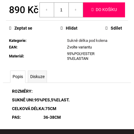
890 Kč
DO KOŠÍKU
Měrná
cena:
Zeptat se
Hlídat
Sdílet
Kategorie
:
Sukně délka pod kolena
EAN
:
Zvolte variantu
95%POLYESTER
Materiál
:
5%ELASTAN
Popis
Diskuze
ROZMĚRY:
SUKNĚ UNI:95%PES,5%ELAST.
CELKOVÁ DÉLKA:75CM
PAS: 36-38CM
Z