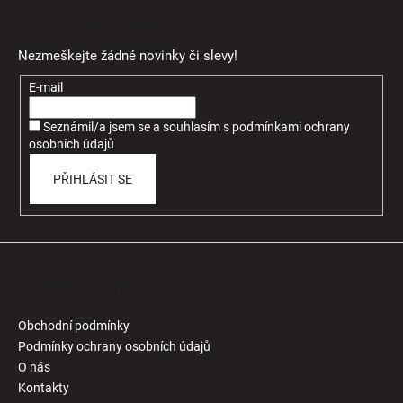
á
Odebírat newsletter
p
Nezmeškejte žádné novinky či slevy!
a
t
E-mail
í
Seznámil/a jsem se a souhlasím
s
podmínkami ochrany
osobních údajů
PŘIHLÁSIT SE
Informace pro Vás
Obchodní podmínky
Podmínky ochrany osobních údajů
O nás
Kontakty