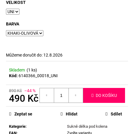
č
VELIKOST
u
j
e
BARVA
m
e
Můžeme doručit do:
12.8.2026
Skladem
(1 ks)
Kód:
6140366_00018_UNI
890 Kč
–44 %
490 Kč
DO KOŠÍKU
Měrná
cena:
Zeptat se
Hlídat
Sdílet
Kategorie
:
Sukně délka pod kolena
EAN
:
Zvolte variantu