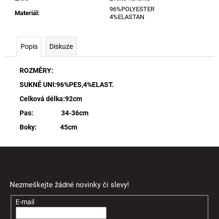
96%POLYESTER
Materiál
:
4%ELASTAN
Popis
Diskuze
ROZMĚRY:
SUKNĚ UNI:96%PES,4%ELAST.
Celková délka:92cm
Pas: 34-36cm
Boky: 45cm
Z
á
Odebírat newsletter
p
Nezmeškejte žádné novinky či slevy!
a
t
E-mail
í