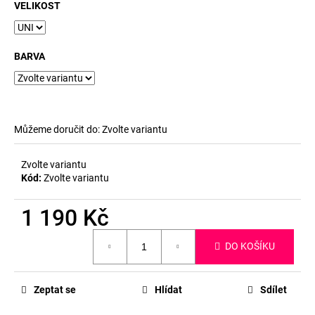
č
VELIKOST
u
j
e
BARVA
m
e
Můžeme doručit do:
Zvolte variantu
Zvolte variantu
Kód:
Zvolte variantu
1 190 Kč
Měrná
DO KOŠÍKU
cena:
Zeptat se
Hlídat
Sdílet