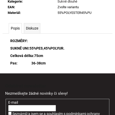
Kategorie
:
Sukně dlouhé
EAN
:
Zvolte variantu
Materiál
:
55%POLYESTER45%PU
Popis
Diskuze
ROZMĚRY:
SUKNĚ UNI:55%PES,45%POLYUR.
Celková délka:75cm
Pas: 36-38cm
Z
á
Odebírat newsletter
p
Nezmeškejte žádné novinky či slevy!
a
t
E-mail
í
Seznámil/a jsem se a souhlasím
s
podmínkami ochrany