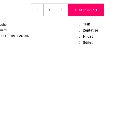
DO KOŠÍKU
Tisk
louhé
riantu
Zeptat se
YESTER 5%ELASTAN
Hlídat
Sdílet