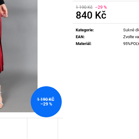
1 190 Kč
–29 %
840 Kč
Měrná
cena:
Kategorie
:
Sukně d
EAN
:
Zvolte va
Materiál
:
95%POL
1 190 KČ
–29 %