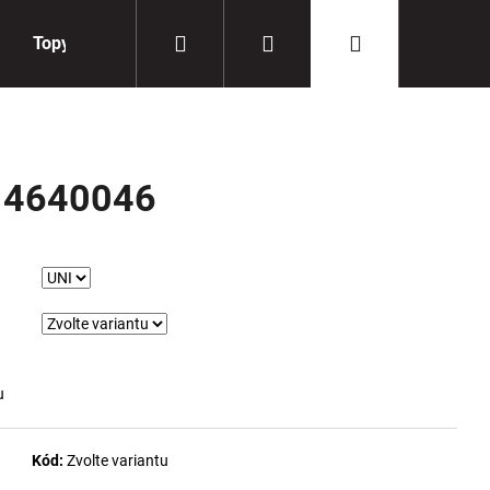
Hledat
Přihlášení
Nákupní
Topy
Doplňky
košík
 4640046
u
Kód:
Zvolte variantu