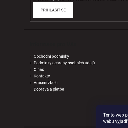
PŘIHLÁSIT SE
Informace pro Vás
Obchodní podmínky
Podmínky ochrany osobních údajů
O nás
Kontakty
Vrácení zboží
Doprava a platba
Tento web p
webu vyjadřu