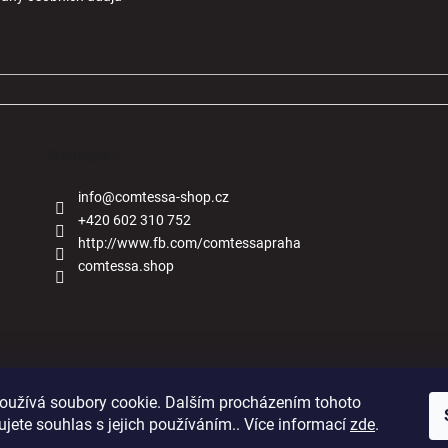
Kontakt
info
@
comtessa-shop.cz
+420 602 310 752
http://www.fb.com/comtessapraha
comtessa.shop
Naše obchody
oužívá soubory cookie. Dalším procházením tohoto
jete souhlas s jejich používáním.. Více informací
zde
.