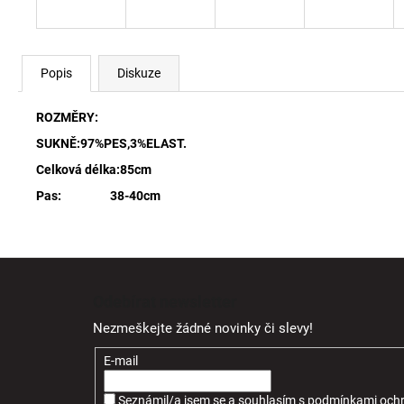
Popis
Diskuze
ROZMĚRY:
SUKNĚ:97%PES,3%ELAST.
Celková délka:85cm
Pas: 38-40cm
Z
á
Odebírat newsletter
p
Nezmeškejte žádné novinky či slevy!
a
t
E-mail
í
Seznámil/a jsem se a souhlasím
s
podmínkami ochr