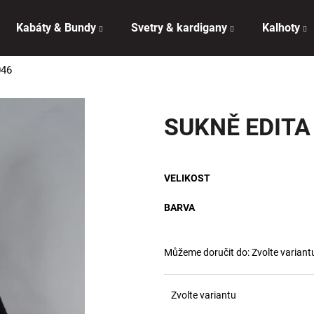
Kabáty & Bundy
Svetry & kardigany
Kalhoty
046
Co potřebujete najít?
SUKNĚ EDITA
HLEDAT
VELIKOST
Doporučujeme
BARVA
Můžeme doručit do:
Zvolte variant
Zvolte variantu