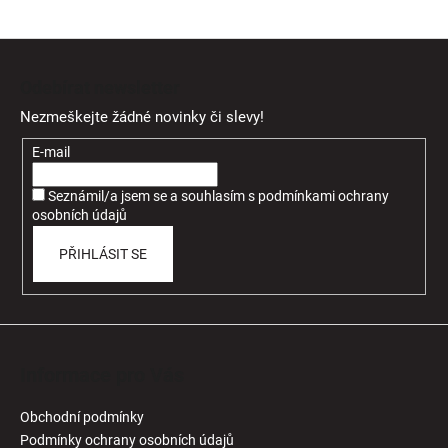
Z
á
Odebírat newsletter
p
Nezmeškejte žádné novinky či slevy!
a
t
E-mail
í
Seznámil/a jsem se a souhlasím
s
podmínkami ochrany
osobních údajů
PŘIHLÁSIT SE
Informace pro Vás
Obchodní podmínky
Podmínky ochrany osobních údajů