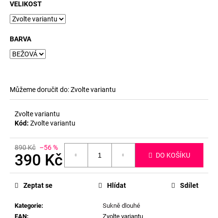
č
VELIKOST
u
j
e
BARVA
m
e
Můžeme doručit do:
Zvolte variantu
Zvolte variantu
Kód:
Zvolte variantu
890 Kč
–56 %
390 Kč
DO KOŠÍKU
Měrná
cena:
Zeptat se
Hlídat
Sdílet
Kategorie
:
Sukně dlouhé
EAN
:
Zvolte variantu