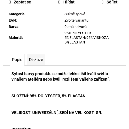
Zeptat se
Hlídat
Sdílet
Kategorie
:
Sukně tylové
EAN
:
Zvolte variantu
Barva
:
černá, olivová
95%POLYESTER
Materiál
:
5%ELASTAN/95%VISKOZA
5%ELASTAN
Popis
Diskuze
Sytost barvy produktu se může lehko lišit kvůli světlu
v našem ateliéru nebo kvůli rozlišení Vašeho zařízení.
SLOŽENÍ
:
95% POLYESTER, 5% ELASTAN
VELIKOST
:
UNIVERZÁLNÍ, SEDÍ NA VELIKOST S/L