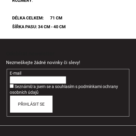
ROZMĚRY
:
DÉLKA CELKEM: 71 CM
ŠÍŘKA PASU: 34 CM - 40 CM
Z
á
Odebírat newsletter
p
Nezmeškejte žádné novinky či slevy!
a
t
E-mail
í
Seznámil/a jsem se a souhlasím
s
podmínkami ochrany
osobních údajů
PŘIHLÁSIT SE