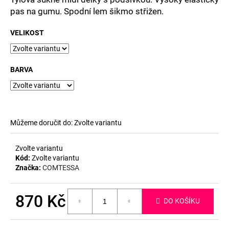
č
pas na gumu. Spodní lem šikmo střižen.
u
j
VELIKOST
e
m
e
BARVA
Můžeme doručit do:
Zvolte variantu
Zvolte variantu
Kód:
Zvolte variantu
Značka:
COMTESSA
870 Kč
DO KOŠÍKU
Měrná
cena: