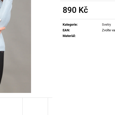
890 Kč
Měrná
cena:
Kategorie
:
Svetry
EAN
:
Zvolte va
Materiál
: