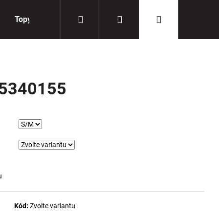
Hledat
Přihlášení
Nákupní
Topy
Doplňky
košík
5340155
u
Kód:
Zvolte variantu