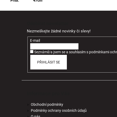
Prsa: 47cm
Z
á
Odebírat newsletter
p
Nezmeškejte žádné novinky či slevy!
a
t
E-mail
í
Seznámil/a jsem se a souhlasím
s
podmínkami ochr
PŘIHLÁSIT SE
Informace pro Vás
Obchodní podmínky
Podmínky ochrany osobních údajů
O nás