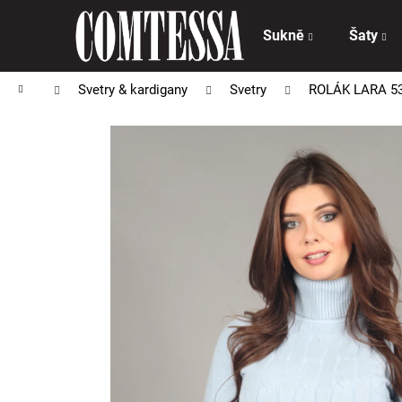
K
Přejít
na
o
Sukně
Šaty
obsah
Zpět
Zpět
š
do
do
í
Domů
Svetry & kardigany
Svetry
ROLÁK LARA 5
obchodu
obchodu
k