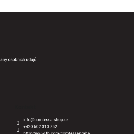
any osobních údajů
Kontakt
info
@
comtessa-shop.cz
+420 602 310 752
http://www.fb.com/comtessapraha