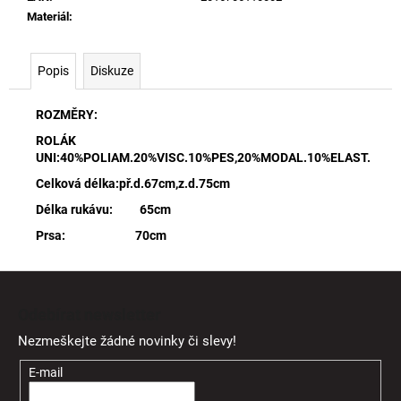
Materiál
:
Popis
Diskuze
ROZMĚRY:
ROLÁK
UNI:40%POLIAM.20%VISC.10%PES,20%MODAL.10%ELAST.
Celková délka:př.d.67cm,z.d.75cm
Délka rukávu: 65cm
Prsa: 70cm
Z
á
Odebírat newsletter
p
Nezmeškejte žádné novinky či slevy!
a
t
E-mail
í