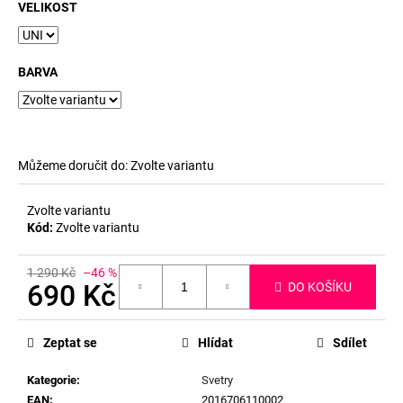
č
VELIKOST
u
j
e
BARVA
m
e
Můžeme doručit do:
Zvolte variantu
Zvolte variantu
Kód:
Zvolte variantu
1 290 Kč
–46 %
690 Kč
DO KOŠÍKU
Měrná
cena:
Zeptat se
Hlídat
Sdílet
Kategorie
:
Svetry
EAN
:
2016706110002