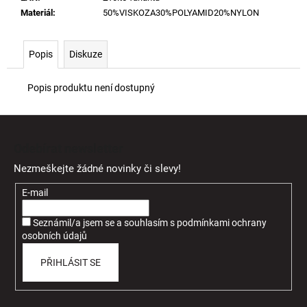
Materiál
:
50%VISKOZA30%POLYAMID20%NYLON
Popis
Diskuze
Popis produktu není dostupný
Z
á
Odebírat newsletter
p
Nezmeškejte žádné novinky či slevy!
a
t
E-mail
í
Seznámil/a jsem se a souhlasím
s
podmínkami ochrany
osobních údajů
PŘIHLÁSIT SE