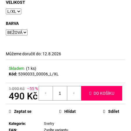
č
VELIKOST
u
j
e
BARVA
m
e
Můžeme doručit do:
12.8.2026
Skladem
(1 ks)
Kód:
5390033_00006_L/XL
1 090 Kč
–55 %
490 Kč
DO KOŠÍKU
Měrná
cena:
Zeptat se
Hlídat
Sdílet
Kategorie
:
Svetry
EAN
:
Zvolte variantu