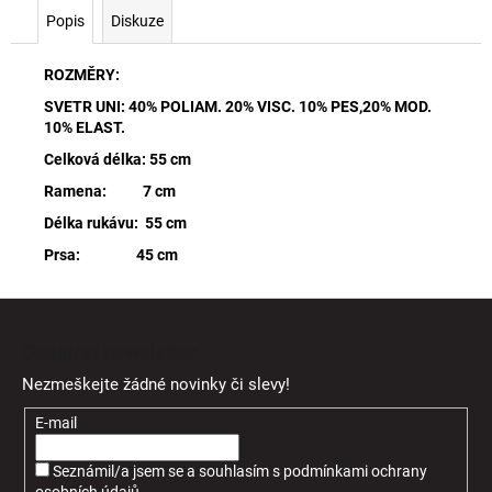
Popis
Diskuze
ROZMĚRY:
SVETR UNI: 40% POLIAM. 20% VISC. 10% PES,20% MOD.
10% ELAST.
Celková délka: 55 cm
Ramena: 7 cm
Délka rukávu: 55 cm
Prsa: 45 cm
Z
á
Odebírat newsletter
p
Nezmeškejte žádné novinky či slevy!
a
t
E-mail
í
Seznámil/a jsem se a souhlasím
s
podmínkami ochrany