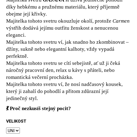
č
díky hebkému a pružnému materiálu, který příjemně
u
j
obejme její křivky.
e
Majitelka tohoto svetru okouzluje okolí, protože
Carmen
m
výstřih dodává jejímu outfitu ženskost a nenucenou
e
eleganci.
Majitelka tohoto svetru ví, jak snadno ho zkombinovat –
džíny, sukně nebo elegantní kalhoty, vždy vypadá
perfektně.
Majitelka tohoto svetru se cítí sebejistě, ať už ji čeká
náročný pracovní den, relax u kávy s přáteli, nebo
romantická večerní procházka.
Majitelka tohoto svetru ví, že nosí nadčasový kousek,
který ji zahalí do pohodlí a přitom zdůrazní její
jedinečný styl.
💃 Proč nezkusíš stejný pocit?
VELIKOST