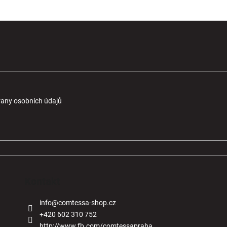
any osobních údajů
Kontakt
info
@
comtessa-shop.cz
+420 602 310 752
http://www.fb.com/comtessapraha