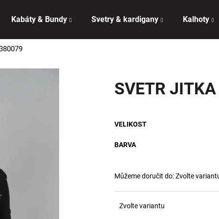
Kabáty & Bundy
Svetry & kardigany
Kalhoty
380079
Co potřebujete najít?
SVETR JITKA
HLEDAT
VELIKOST
Doporučujeme
BARVA
Můžeme doručit do:
Zvolte variant
Zvolte variantu