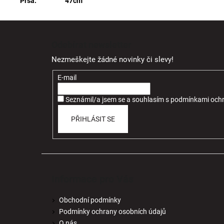
Prsa: 47cm
Z
á
Odebírat newsletter
p
Nezmeškejte žádné novinky či slevy!
a
t
E-mail
í
Seznámil/a jsem se a souhlasím
s
podmínkami ochr
PŘIHLÁSIT SE
Informace pro Vás
Obchodní podmínky
Podmínky ochrany osobních údajů
O nás