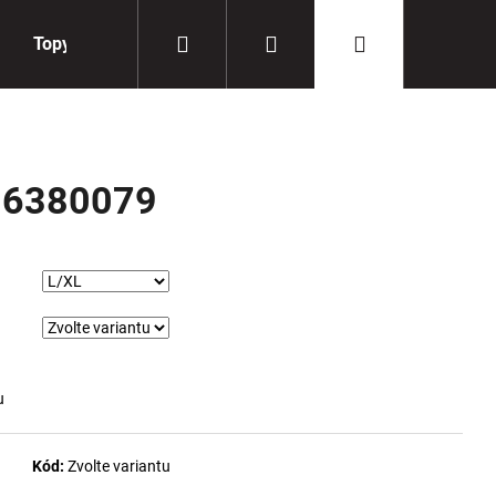
Hledat
Přihlášení
Nákupní
Topy
Doplňky
košík
 6380079
u
Kód:
Zvolte variantu