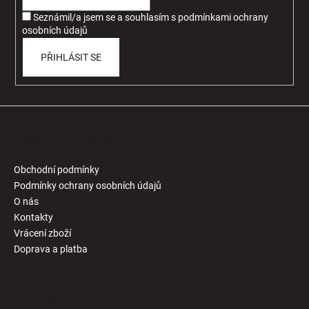
í
Seznámil/a jsem se a souhlasím
s
podmínkami ochrany
osobních údajů
PŘIHLÁSIT SE
Informace pro Vás
Obchodní podmínky
Podmínky ochrany osobních údajů
O nás
Kontakty
Vrácení zboží
Doprava a platba
Kontakt