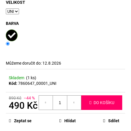
č
VELIKOST
u
j
e
BARVA
m
e
Můžeme doručit do:
12.8.2026
Skladem
(1 ks)
Kód:
7860647_00001_UNI
890 Kč
–44 %
490 Kč
DO KOŠÍKU
Měrná
cena:
Zeptat se
Hlídat
Sdílet