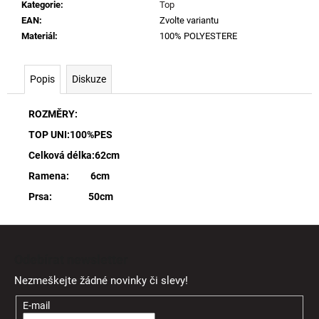
Kategorie
:
Top
EAN
:
Zvolte variantu
Materiál
:
100% POLYESTERE
Popis
Diskuze
ROZMĚRY:
TOP UNI:100%PES
Celková délka:62cm
Ramena: 6cm
Prsa: 50cm
Z
á
Odebírat newsletter
p
Nezmeškejte žádné novinky či slevy!
a
t
E-mail