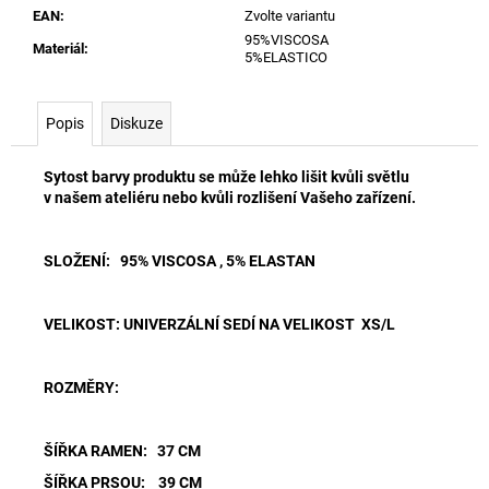
EAN
:
Zvolte variantu
95%VISCOSA
Materiál
:
5%ELASTICO
Popis
Diskuze
Sytost barvy produktu se může lehko lišit kvůli světlu
v našem ateliéru nebo kvůli rozlišení Vašeho zařízení.
SLOŽENÍ: 95% VISCOSA , 5% ELASTAN
VELIKOST: UNIVERZÁLNÍ
SEDÍ NA VELIKOST XS/L
ROZMĚRY:
ŠÍŘKA RAMEN: 37 CM
ŠÍŘKA PRSOU: 39 CM