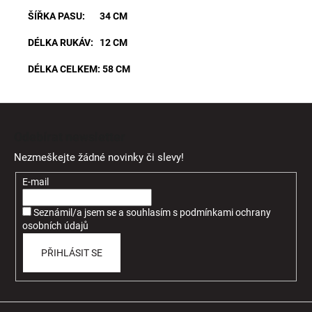
ŠÍŘKA PASU: 34 CM
DÉLKA RUKÁV: 12 CM
DÉLKA CELKEM: 58 CM
Z
á
Odebírat newsletter
p
Nezmeškejte žádné novinky či slevy!
a
t
E-mail
í
Seznámil/a jsem se a souhlasím
s
podmínkami ochrany
osobních údajů
PŘIHLÁSIT SE