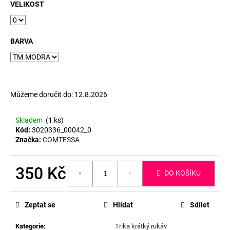
č
VELIKOST
u
j
e
BARVA
m
e
Můžeme doručit do:
12.8.2026
Skladem
(1 ks)
Kód:
3020336_00042_0
Značka:
COMTESSA
350 Kč
DO KOŠÍKU
Měrná
cena:
Zeptat se
Hlídat
Sdílet
Kategorie
:
Trika krátký rukáv