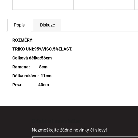
Popis
Diskuze
ROZMĚRY:
TRIKO UNI:95%VISC.5%ELAST.
Celková délka:56cm
Ramena: 8cm
Délka rukávu: 11cm
Prsa: 40cm
Z
á
Odebírat newsletter
p
Nezmeškejte žádné novinky či slevy!
a