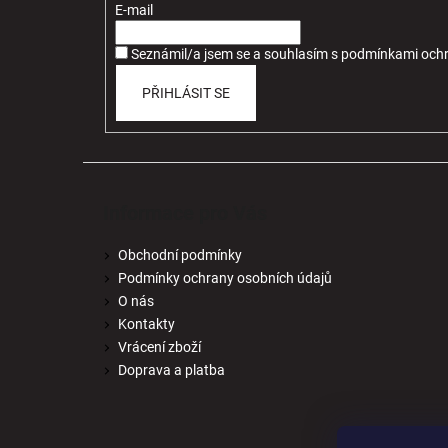
t
E-mail
í
Seznámil/a jsem se a souhlasím
s
podmínkami ochr
PŘIHLÁSIT SE
Informace pro Vás
Obchodní podmínky
Podmínky ochrany osobních údajů
O nás
Kontakty
Vrácení zboží
Doprava a platba