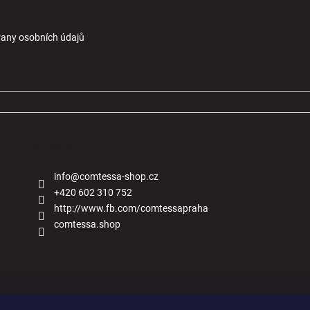
any osobních údajů
Kontakt
info
@
comtessa-shop.cz
+420 602 310 752
http://www.fb.com/comtessapraha
comtessa.shop