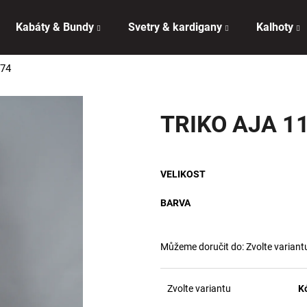
Kabáty & Bundy
Svetry & kardigany
Kalhoty
174
Co potřebujete najít?
TRIKO AJA 1
HLEDAT
VELIKOST
Doporučujeme
BARVA
Můžeme doručit do:
Zvolte variant
Zvolte variantu
K