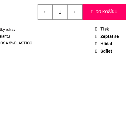
DO KOŠÍKU
Tisk
tký rukáv
riantu
Zeptat se
COSA 5%ELASTICO
Hlídat
Sdílet