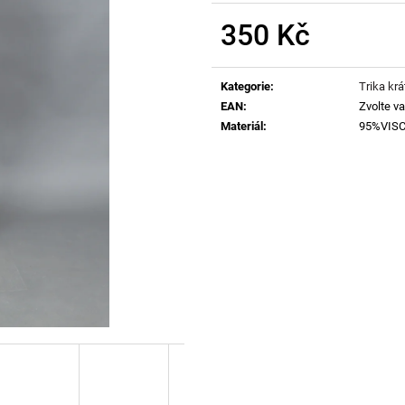
350 Kč
Měrná
cena:
Kategorie
:
Trika krá
EAN
:
Zvolte va
Materiál
:
95%VIS