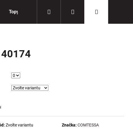
Hledat
Přihlášení
Nákupní
Topy
Doplňky
košík
140174
u
ód:
Zvolte variantu
Značka:
COMTESSA