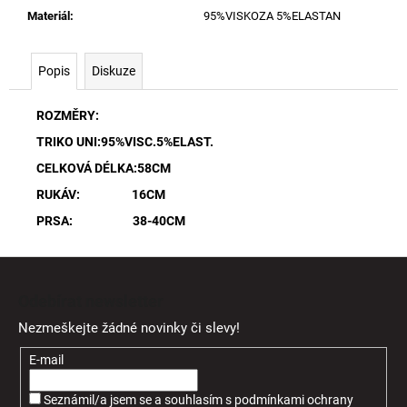
Materiál
:
95%VISKOZA 5%ELASTAN
Popis
Diskuze
ROZMĚRY:
TRIKO UNI:95%VISC.5%ELAST.
CELKOVÁ DÉLKA:58CM
RUKÁV: 16CM
PRSA: 38-40CM
Z
á
Odebírat newsletter
p
Nezmeškejte žádné novinky či slevy!
a
t
E-mail
í
Seznámil/a jsem se a souhlasím
s
podmínkami ochrany