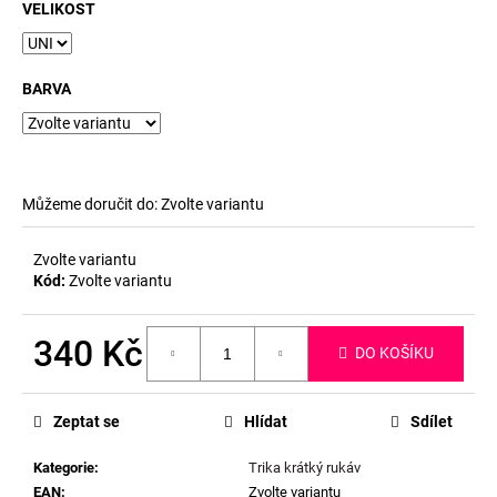
č
VELIKOST
u
j
e
BARVA
m
e
Můžeme doručit do:
Zvolte variantu
Zvolte variantu
Kód:
Zvolte variantu
340 Kč
DO KOŠÍKU
Měrná
cena:
Zeptat se
Hlídat
Sdílet
Kategorie
:
Trika krátký rukáv
EAN
:
Zvolte variantu