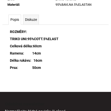
Materiál
:
95%BAVLNA 5%ELASTAN
Popis
Diskuze
ROZMĚRY:
TRIKO UNI:95%COTT.5%ELAST
Celková délka:60cm
Ramena: 14cm
Délka rukávu: 16cm
Prsa: 50cm
Z
á
Odebírat newsletter
p