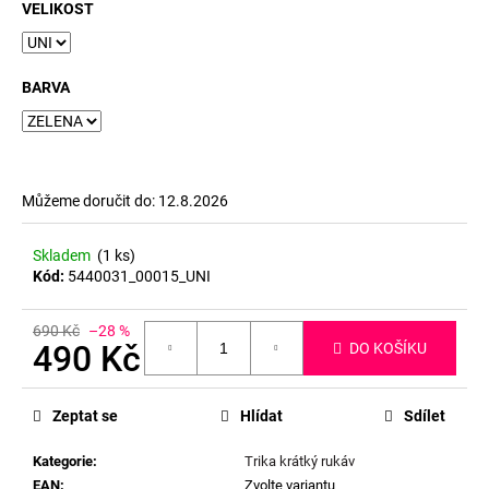
č
VELIKOST
u
j
e
BARVA
m
e
Můžeme doručit do:
12.8.2026
Skladem
(1 ks)
Kód:
5440031_00015_UNI
690 Kč
–28 %
490 Kč
DO KOŠÍKU
Měrná
cena:
Zeptat se
Hlídat
Sdílet
Kategorie
:
Trika krátký rukáv
EAN
:
Zvolte variantu