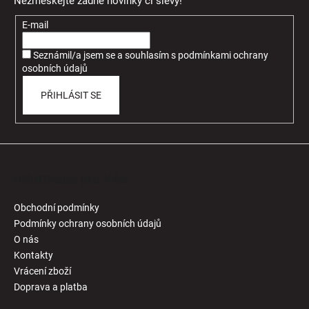
Nezmeškejte žádné novinky či slevy!
a
t
E-mail
í
Seznámil/a jsem se a souhlasím
s
podmínkami ochrany
osobních údajů
PŘIHLÁSIT SE
Informace pro Vás
Obchodní podmínky
Podmínky ochrany osobních údajů
O nás
Kontakty
Vrácení zboží
Doprava a platba