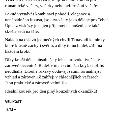
č
romantické večery, večírky nebo neformální večeře.
u
j
Pokud vyznáváš
kombinaci pohodlí, elegance a
e
nenápadného luxusu
, jsou tyto šaty jako dělané pro Tebe!
m
Úplet z viskózy je nejen příjemný na nošení, ale také
e
skvěle sedí na těle.
Náladu na oslavu jedinečných chvílí Ti navodí kamínky,
které krásně zachytí světlo, a díky tomu budeš zářit na
každém kroku.
Díky kratší délce působí šaty lehce provokativně, ale
zároveň decentně. Budeš v nich svůdná, i když se příliš
neodhalíš. Dlouhé rukávy dodávají šatům formálnější
vzhled a zároveň Tě zahřejí v chladnějších večerech.
Jsou praktické a zároveň velmi šik.
Ideální kousek pro den plný kouzelných okamžiků!
VELIKOST