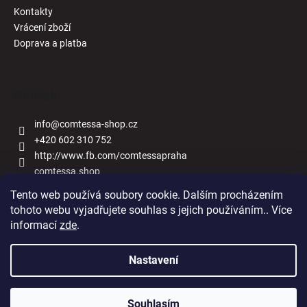
Kontakty
Vrácení zboží
Doprava a platba
Kontakt
info
@
comtessa-shop.cz
+420 602 310 752
http://www.fb.com/comtessapraha
comtessa.shop
Tento web používá soubory cookie. Dalším procházením
tohoto webu vyjadřujete souhlas s jejich používáním.. Více
informací
zde
.
Naše obchody
Nastavení
Vytvořil Shoptet
Souhlasím
Copyright 2026
Comtessa-shop.cz
. Všechna práva vyhrazena.