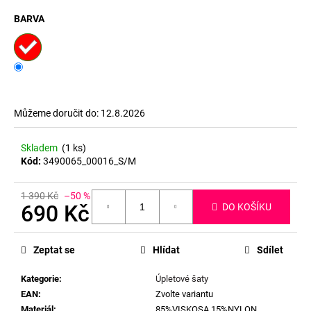
BARVA
Můžeme doručit do:
12.8.2026
Skladem
(1 ks)
Kód:
3490065_00016_S/M
1 390 Kč
–50 %
690 Kč
DO KOŠÍKU
Měrná
cena:
Zeptat se
Hlídat
Sdílet
Kategorie
:
Úpletové šaty
EAN
:
Zvolte variantu
Materiál
:
85%VISKOSA 15%NYLON