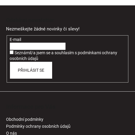
Z
á
Odebírat newsletter
p
Nezmeškejte žádné novinky či slevy!
a
t
E-mail
í
Seznámil/a jsem se a souhlasím
s
podmínkami ochrany
osobních údajů
PŘIHLÁSIT SE
Informace pro Vás
Obchodní podmínky
Podmínky ochrany osobních údajů
O nás