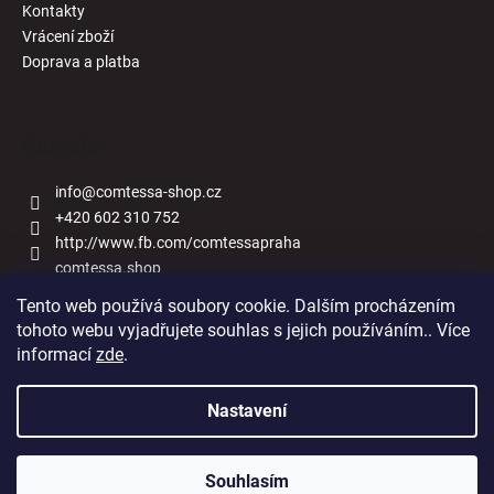
Kontakty
Vrácení zboží
Doprava a platba
Kontakt
info
@
comtessa-shop.cz
+420 602 310 752
http://www.fb.com/comtessapraha
comtessa.shop
Tento web používá soubory cookie. Dalším procházením
tohoto webu vyjadřujete souhlas s jejich používáním.. Více
informací
zde
.
Naše obchody
Nastavení
Vytvořil Shoptet
Souhlasím
Copyright 2026
Comtessa-shop.cz
. Všechna práva vyhrazena.