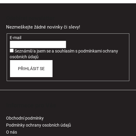
Z
á
Odebírat newsletter
p
Nezmeškejte žádné novinky či slevy!
a
t
E-mail
í
Seznámil/a jsem se a souhlasím
s
podmínkami ochrany
osobních údajů
PŘIHLÁSIT SE
Informace pro Vás
Obchodní podmínky
Podmínky ochrany osobních údajů
O nás