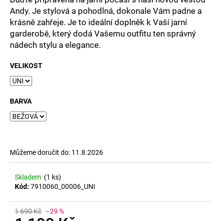
č
Andy. Je stylová a pohodlná, dokonale Vám padne a
u
krásně zahřeje. Je to ideální doplněk k Vaší jarní
j
e
garderobě, který dodá Vašemu outfitu ten správný
m
nádech stylu a elegance.
e
VELIKOST
BARVA
Můžeme doručit do:
11.8.2026
Skladem
(1 ks)
Kód:
7910060_00006_UNI
1 690 Kč
–29 %